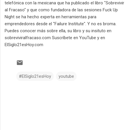
telefónica con la mexicana que ha publicado el libro "Sobrevivir
al Fracaso" y que como fundadora de las sesiones Fuck Up
Night se ha hecho experta en herramientas para
emprendedores desde el "Failure Institute". Y no es broma.
Puedes conocer más sobre ella, su libro y su insituto en
sobreviviralfracaso.com Suscríbete en YouTube y en
ElSiglo21esHoy.com
#ElSiglo21esHoy
youtube
C
o
m
e
n