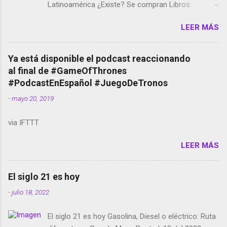
Latinoamérica ¿Existe? Se compran Libros:
Amazon llega a Colombia y Argentina Habrá 5a
LEER MÁS
temporada de Black Mirror Twitter deja de verificar
cuentas Responden los fotógrafos Brian May y el
copyright en Instagram Música y vídeo selfies en la
Ya está disponible el podcast reaccionando
red social Riddley Scott saca a Kevin Spacey de su
al final de #GameOfThrones
película Francisco regaña a los que usan el
#PodcastEnEspañol #JuegoDeTronos
smartphone en sus misas La serie de la Tierra
-
mayo 20, 2019
Media GoBee - StartUp de bicicletas de alquiler
Stop Motion en Instagram Vodafone: me siento
via IFTTT
tumbado. Amazon Music: Chingo yo, chingas tu...
http://amzn.to/2z1UkPK Wifi en el avión #Jpod17
LEER MÁS
Live Photos en Google Photos Llegando Partimos
Dictados en Android El tamaño y su importancia...
El siglo 21 es hoy
-
julio 18, 2022
El siglo 21 es hoy Gasolina, Diesel o eléctrico: Ruta