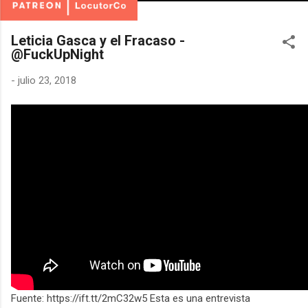
Leticia Gasca y el Fracaso -
@FuckUpNight
-
julio 23, 2018
Fuente: https://ift.tt/2mC32w5 Esta es una entrevista