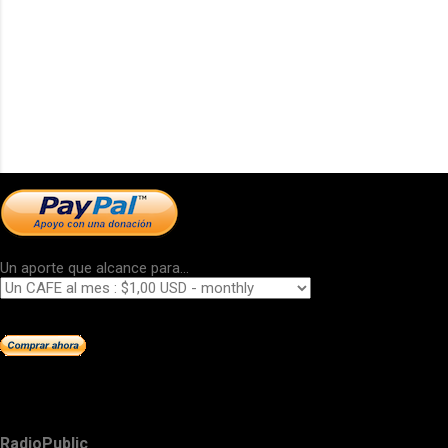
Un aporte que alcance para...
RadioPublic