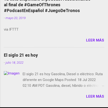
red social Riddley Scott saca a Kevin Spacey de su
al final de #GameOfThrones
película Francisco regaña a los que usan el
#PodcastEnEspañol #JuegoDeTronos
smartphone en sus misas La serie de la Tierra
-
mayo 20, 2019
Media GoBee - StartUp de bicicletas de alquiler
Stop Motion en Instagram Vodafone: me siento
via IFTTT
tumbado. Amazon Music: Chingo yo, chingas tu...
http://amzn.to/2z1UkPK Wifi en el avión #Jpod17
LEER MÁS
Live Photos en Google Photos Llegando Partimos
Dictados en Android El tamaño y su importancia...
El siglo 21 es hoy
-
julio 18, 2022
El siglo 21 es hoy Gasolina, Diesel o eléctrico: Ruta
diferente en Google Maps Posted: 18 Jul 2022
02:10 AM PDT Gasolina, diesel, híbrido o eléctrico:
según el motor podrás tener una ruta diferente en
LEER MÁS
Google Maps. Google Maps continúa
evolucionando todos los días en dos sentidos uno