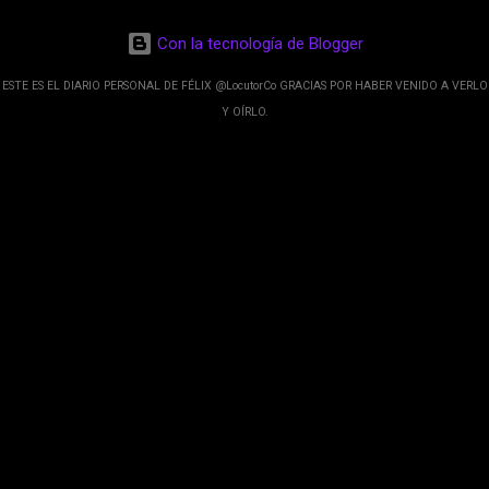
de esos sentidos es lo que hacen los
desarrolladores de Alphabet, la compañía matriz
Con la tecnología de Blogger
de Google; y por el otro lado tenemos el
crecimiento de Google Maps con lo que
ESTE ES EL DIARIO PERSONAL DE FÉLIX @LocutorCo GRACIAS POR HABER VENIDO A VERLO
informamos los usuarios reseñas del lugares
Y OÍRLO.
indicaciones p...