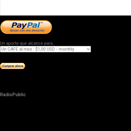
Un aporte que alcance para...
RadioPublic