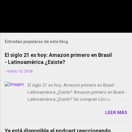
Entradas populares de este blog
El siglo 21 es hoy: Amazon primero en Brasil
- Latinoamérica ¿Existe?
-
marzo 10, 2018
El siglo 21 es hoy: Amazon primero en Brasil -
Latinoamérica ¿Existe? Amazon primero en Brasil -
Latinoamérica ¿Existe? Se compran Libros:
Amazon llega a Colombia y Argentina Habrá 5a
LEER MÁS
temporada de Black Mirror Twitter deja de verificar
cuentas Responden los fotógrafos Brian May y el
copyright en Instagram Música y vídeo selfies en la
Ya está disponible el podcast reaccionando