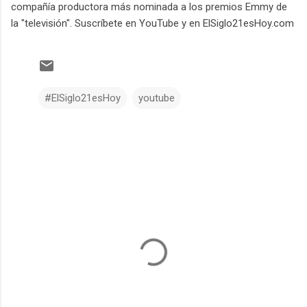
compañía productora más nominada a los premios Emmy de
la "televisión". Suscríbete en YouTube y en ElSiglo21esHoy.com
#ElSiglo21esHoy
youtube
C
o
m
e
n
t
a
r
i
o