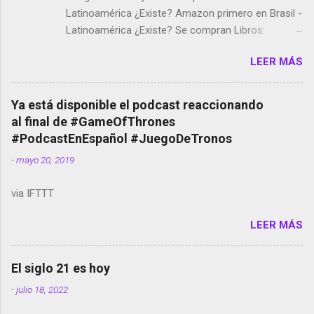
Latinoamérica ¿Existe? Amazon primero en Brasil -
Latinoamérica ¿Existe? Se compran Libros:
Amazon llega a Colombia y Argentina Habrá 5a
LEER MÁS
temporada de Black Mirror Twitter deja de verificar
cuentas Responden los fotógrafos Brian May y el
copyright en Instagram Música y vídeo selfies en la
Ya está disponible el podcast reaccionando
red social Riddley Scott saca a Kevin Spacey de su
al final de #GameOfThrones
película Francisco regaña a los que usan el
#PodcastEnEspañol #JuegoDeTronos
smartphone en sus misas La serie de la Tierra
-
mayo 20, 2019
Media GoBee - StartUp de bicicletas de alquiler
Stop Motion en Instagram Vodafone: me siento
via IFTTT
tumbado. Amazon Music: Chingo yo, chingas tu...
http://amzn.to/2z1UkPK Wifi en el avión #Jpod17
LEER MÁS
Live Photos en Google Photos Llegando Partimos
Dictados en Android El tamaño y su importancia...
El siglo 21 es hoy
-
julio 18, 2022