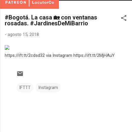
#Bogotá. La casa 🏡 con ventanas
rosadas. #JardinesDeMiBarrio
-
agosto 15, 2018
https://ift.tt/2cdsd32 via Instagram https://ift.tt/2MjHAuY
IFTTT
Instagram
C
o
m
e