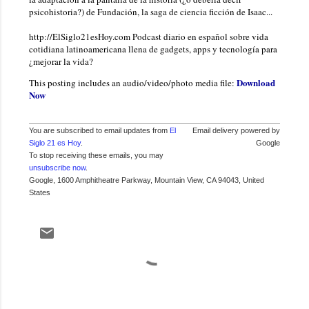
psicohistoria?) de Fundación, la saga de ciencia ficción de Isaac...
http://ElSiglo21esHoy.com Podcast diario en español sobre vida
cotidiana latinoamericana llena de gadgets, apps y tecnología para
¿mejorar la vida?
Download
This posting includes an audio/video/photo media file:
Now
You are subscribed to email updates from
El
Email delivery powered by
Siglo 21 es Hoy
.
Google
To stop receiving these emails, you may
unsubscribe now
.
Google, 1600 Amphitheatre Parkway, Mountain View, CA 94043, United
States
C
o
m