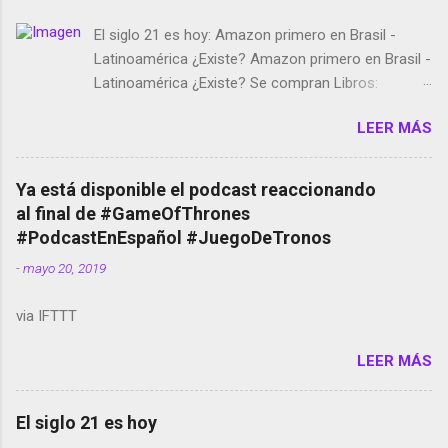
El siglo 21 es hoy: Amazon primero en Brasil -
Latinoamérica ¿Existe? Amazon primero en Brasil -
Latinoamérica ¿Existe? Se compran Libros:
Amazon llega a Colombia y Argentina Habrá 5a
LEER MÁS
temporada de Black Mirror Twitter deja de verificar
cuentas Responden los fotógrafos Brian May y el
copyright en Instagram Música y vídeo selfies en la
Ya está disponible el podcast reaccionando
red social Riddley Scott saca a Kevin Spacey de su
al final de #GameOfThrones
película Francisco regaña a los que usan el
#PodcastEnEspañol #JuegoDeTronos
smartphone en sus misas La serie de la Tierra
-
mayo 20, 2019
Media GoBee - StartUp de bicicletas de alquiler
Stop Motion en Instagram Vodafone: me siento
via IFTTT
tumbado. Amazon Music: Chingo yo, chingas tu...
http://amzn.to/2z1UkPK Wifi en el avión #Jpod17
LEER MÁS
Live Photos en Google Photos Llegando Partimos
Dictados en Android El tamaño y su importancia...
El siglo 21 es hoy