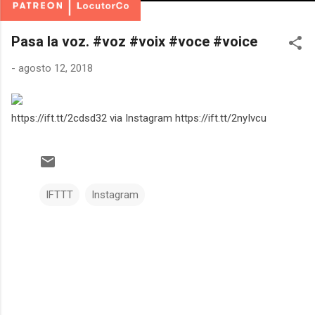
Pasa la voz. #voz #voix #voce #voice
-
agosto 12, 2018
https://ift.tt/2cdsd32 via Instagram https://ift.tt/2nyIvcu
IFTTT
Instagram
C
o
m
e
n