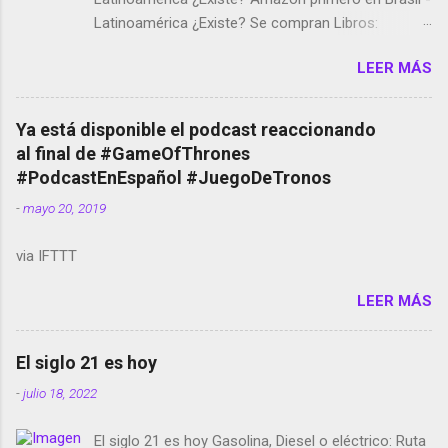
Latinoamérica ¿Existe? Se compran Libros:
Amazon llega a Colombia y Argentina Habrá 5a
LEER MÁS
temporada de Black Mirror Twitter deja de verificar
cuentas Responden los fotógrafos Brian May y el
copyright en Instagram Música y vídeo selfies en la
Ya está disponible el podcast reaccionando
red social Riddley Scott saca a Kevin Spacey de su
al final de #GameOfThrones
película Francisco regaña a los que usan el
#PodcastEnEspañol #JuegoDeTronos
smartphone en sus misas La serie de la Tierra
-
mayo 20, 2019
Media GoBee - StartUp de bicicletas de alquiler
Stop Motion en Instagram Vodafone: me siento
via IFTTT
tumbado. Amazon Music: Chingo yo, chingas tu...
http://amzn.to/2z1UkPK Wifi en el avión #Jpod17
LEER MÁS
Live Photos en Google Photos Llegando Partimos
Dictados en Android El tamaño y su importancia...
El siglo 21 es hoy
-
julio 18, 2022
El siglo 21 es hoy Gasolina, Diesel o eléctrico: Ruta