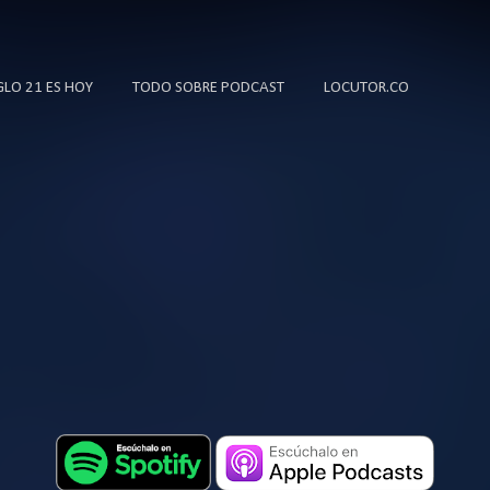
Ir al contenido principal
IGLO 21 ES HOY
TODO SOBRE PODCAST
LOCUTOR.CO