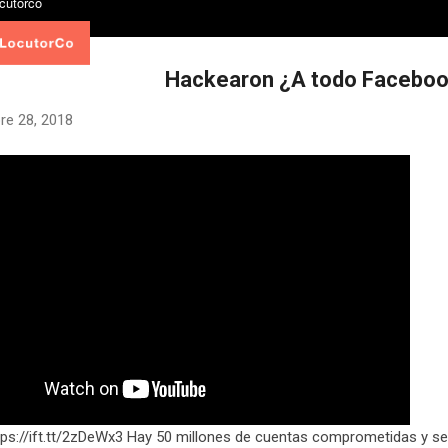
Hackearon ¿A todo Facebo
re 28, 2018
tps://ift.tt/2zDeWx3 Hay 50 millones de cuentas comprometidas y se