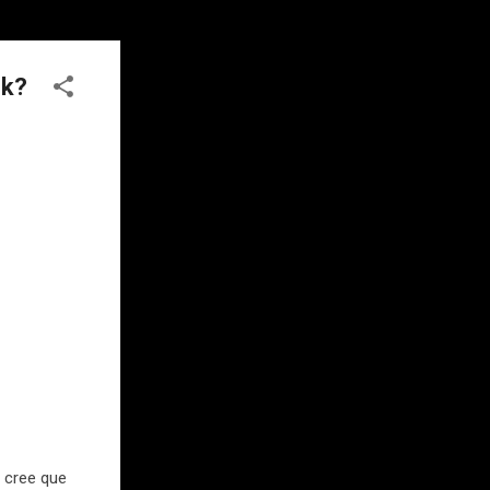
ok?
 cree que