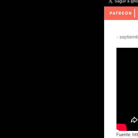
-
septiemb
Fuente: ht