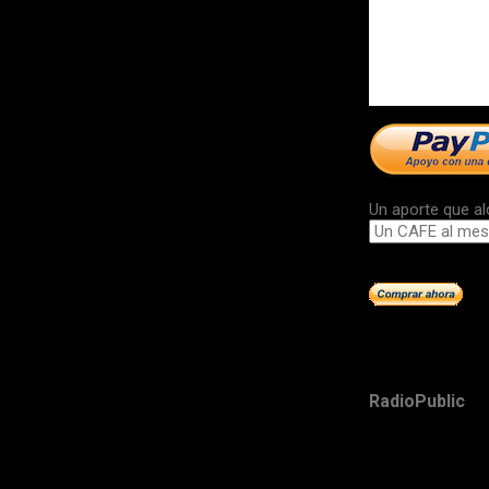
Un aporte que al
RadioPublic