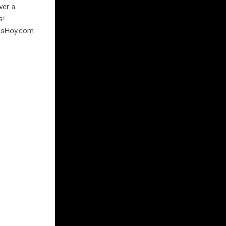
ver a
s!
1esHoy.com