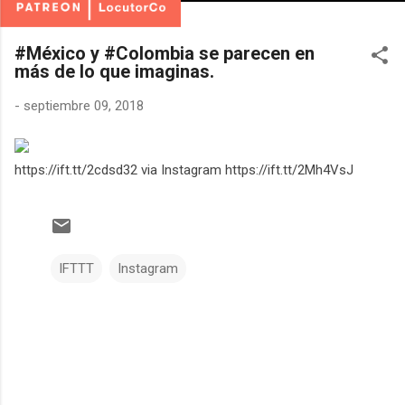
#México y #Colombia se parecen en
más de lo que imaginas.
-
septiembre 09, 2018
https://ift.tt/2cdsd32 via Instagram https://ift.tt/2Mh4VsJ
IFTTT
Instagram
C
o
m
e