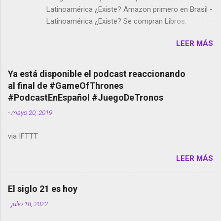
Latinoamérica ¿Existe? Amazon primero en Brasil -
Latinoamérica ¿Existe? Se compran Libros:
Amazon llega a Colombia y Argentina Habrá 5a
LEER MÁS
temporada de Black Mirror Twitter deja de verificar
cuentas Responden los fotógrafos Brian May y el
copyright en Instagram Música y vídeo selfies en la
Ya está disponible el podcast reaccionando
red social Riddley Scott saca a Kevin Spacey de su
al final de #GameOfThrones
película Francisco regaña a los que usan el
#PodcastEnEspañol #JuegoDeTronos
smartphone en sus misas La serie de la Tierra
-
mayo 20, 2019
Media GoBee - StartUp de bicicletas de alquiler
Stop Motion en Instagram Vodafone: me siento
via IFTTT
tumbado. Amazon Music: Chingo yo, chingas tu...
http://amzn.to/2z1UkPK Wifi en el avión #Jpod17
LEER MÁS
Live Photos en Google Photos Llegando Partimos
Dictados en Android El tamaño y su importancia...
El siglo 21 es hoy
-
julio 18, 2022