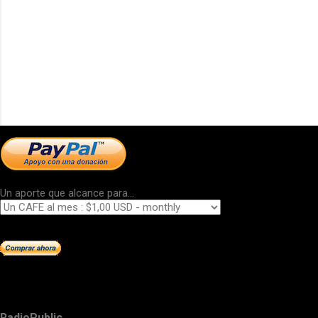
Un aporte que alcance para...
RadioPublic