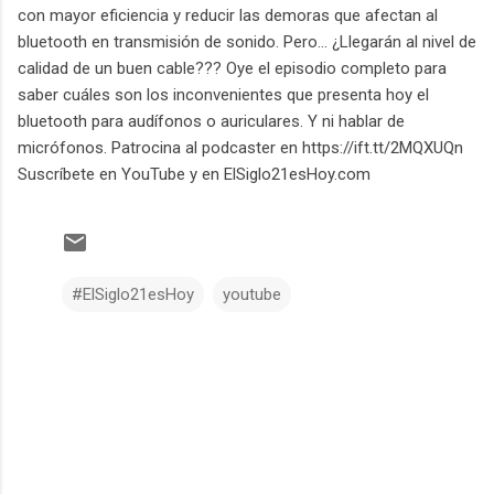
con mayor eficiencia y reducir las demoras que afectan al
bluetooth en transmisión de sonido. Pero... ¿Llegarán al nivel de
calidad de un buen cable??? Oye el episodio completo para
saber cuáles son los inconvenientes que presenta hoy el
bluetooth para audífonos o auriculares. Y ni hablar de
micrófonos. Patrocina al podcaster en https://ift.tt/2MQXUQn
Suscríbete en YouTube y en ElSiglo21esHoy.com
#ElSiglo21esHoy
youtube
C
o
m
e
n