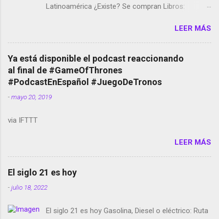
Latinoamérica ¿Existe? Se compran Libros:
Amazon llega a Colombia y Argentina Habrá 5a
LEER MÁS
temporada de Black Mirror Twitter deja de verificar
cuentas Responden los fotógrafos Brian May y el
copyright en Instagram Música y vídeo selfies en la
Ya está disponible el podcast reaccionando
red social Riddley Scott saca a Kevin Spacey de su
al final de #GameOfThrones
película Francisco regaña a los que usan el
#PodcastEnEspañol #JuegoDeTronos
smartphone en sus misas La serie de la Tierra
-
mayo 20, 2019
Media GoBee - StartUp de bicicletas de alquiler
Stop Motion en Instagram Vodafone: me siento
via IFTTT
tumbado. Amazon Music: Chingo yo, chingas tu...
http://amzn.to/2z1UkPK Wifi en el avión #Jpod17
LEER MÁS
Live Photos en Google Photos Llegando Partimos
Dictados en Android El tamaño y su importancia...
El siglo 21 es hoy
-
julio 18, 2022
El siglo 21 es hoy Gasolina, Diesel o eléctrico: Ruta