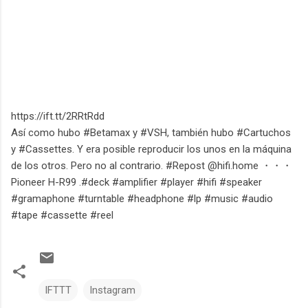
https://ift.tt/2RRtRdd
Así como hubo #Betamax y #VSH, también hubo #Cartuchos
y #Cassettes. Y era posible reproducir los unos en la máquina
de los otros. Pero no al contrario. #Repost @hifi.home ・・・
Pioneer H-R99 .#deck #amplifier #player #hifi #speaker
#gramaphone #turntable #headphone #lp #music #audio
#tape #cassette #reel
IFTTT
Instagram