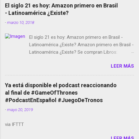
El siglo 21 es hoy: Amazon primero en Brasil
- Latinoamérica ¿Existe?
-
marzo 10, 2018
El siglo 21 es hoy: Amazon primero en Brasil -
Latinoamérica ¿Existe? Amazon primero en Brasil -
Latinoamérica ¿Existe? Se compran Libros:
Amazon llega a Colombia y Argentina Habrá 5a
LEER MÁS
temporada de Black Mirror Twitter deja de verificar
cuentas Responden los fotógrafos Brian May y el
copyright en Instagram Música y vídeo selfies en la
Ya está disponible el podcast reaccionando
red social Riddley Scott saca a Kevin Spacey de su
al final de #GameOfThrones
película Francisco regaña a los que usan el
#PodcastEnEspañol #JuegoDeTronos
smartphone en sus misas La serie de la Tierra
-
mayo 20, 2019
Media GoBee - StartUp de bicicletas de alquiler
Stop Motion en Instagram Vodafone: me siento
via IFTTT
tumbado. Amazon Music: Chingo yo, chingas tu...
http://amzn.to/2z1UkPK Wifi en el avión #Jpod17
LEER MÁS