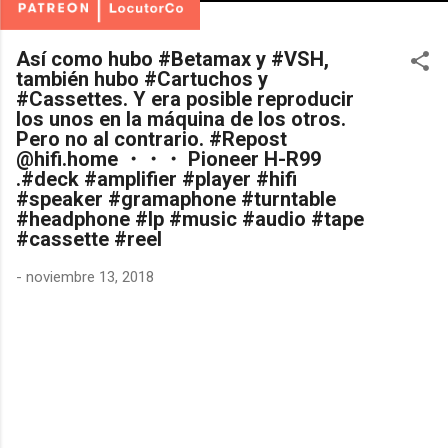
Así como hubo #Betamax y #VSH,
también hubo #Cartuchos y
#Cassettes. Y era posible reproducir
los unos en la máquina de los otros.
Pero no al contrario. #Repost
@hifi.home ・・・ Pioneer H-R99
.#deck #amplifier #player #hifi
#speaker #gramaphone #turntable
#headphone #lp #music #audio #tape
#cassette #reel
-
noviembre 13, 2018