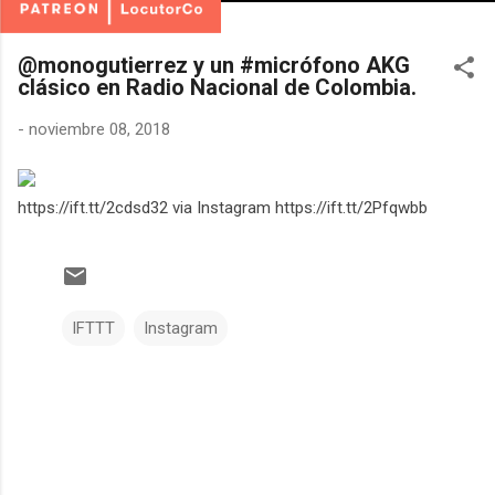
@monogutierrez y un #micrófono AKG
clásico en Radio Nacional de Colombia.
-
noviembre 08, 2018
https://ift.tt/2cdsd32 via Instagram https://ift.tt/2Pfqwbb
IFTTT
Instagram
C
o
m
e