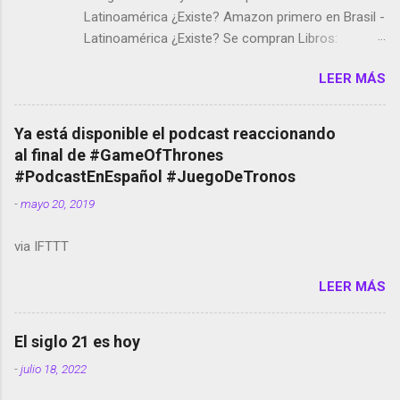
Latinoamérica ¿Existe? Amazon primero en Brasil -
Latinoamérica ¿Existe? Se compran Libros:
Amazon llega a Colombia y Argentina Habrá 5a
LEER MÁS
temporada de Black Mirror Twitter deja de verificar
cuentas Responden los fotógrafos Brian May y el
copyright en Instagram Música y vídeo selfies en la
Ya está disponible el podcast reaccionando
red social Riddley Scott saca a Kevin Spacey de su
al final de #GameOfThrones
película Francisco regaña a los que usan el
#PodcastEnEspañol #JuegoDeTronos
smartphone en sus misas La serie de la Tierra
-
mayo 20, 2019
Media GoBee - StartUp de bicicletas de alquiler
Stop Motion en Instagram Vodafone: me siento
via IFTTT
tumbado. Amazon Music: Chingo yo, chingas tu...
http://amzn.to/2z1UkPK Wifi en el avión #Jpod17
LEER MÁS
Live Photos en Google Photos Llegando Partimos
Dictados en Android El tamaño y su importancia...
El siglo 21 es hoy
-
julio 18, 2022