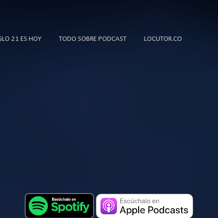
Ir al contenido principal
IGLO 21 ES HOY
TODO SOBRE PODCAST
LOCUTOR.CO