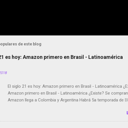
opulares de este blog
 21 es hoy: Amazon primero en Brasil - Latinoamérica
2018
El siglo 21 es hoy: Amazon primero en Brasil - Latinoamérica ¿E
Amazon primero en Brasil - Latinoamérica ¿Existe? Se compran 
Amazon llega a Colombia y Argentina Habrá 5a temporada de Bl
Twitter deja de verificar cuentas Responden los fotógrafos Bria
copyright en Instagram Música y vídeo selfies en la red social Ri
Scott saca a Kevin Spacey de su película Francisco regaña a lo
el smartphone en sus misas La serie de la Tierra Media GoBee -