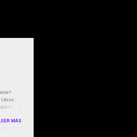
xiste?
Libros:
ack Mirror
n May y el
LEER MÁS
ddley
s que usan
 StartUp