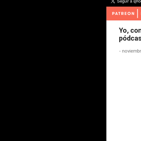
Yo, co
pódcas
-
noviembr