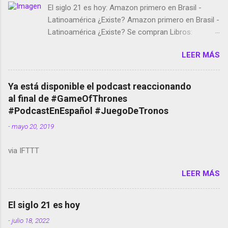
El siglo 21 es hoy: Amazon primero en Brasil -
Latinoamérica ¿Existe? Amazon primero en Brasil -
Latinoamérica ¿Existe? Se compran Libros:
Amazon llega a Colombia y Argentina Habrá 5a
LEER MÁS
temporada de Black Mirror Twitter deja de verificar
cuentas Responden los fotógrafos Brian May y el
copyright en Instagram Música y vídeo selfies en la
Ya está disponible el podcast reaccionando
red social Riddley Scott saca a Kevin Spacey de su
al final de #GameOfThrones
película Francisco regaña a los que usan el
#PodcastEnEspañol #JuegoDeTronos
smartphone en sus misas La serie de la Tierra
-
mayo 20, 2019
Media GoBee - StartUp de bicicletas de alquiler
Stop Motion en Instagram Vodafone: me siento
via IFTTT
tumbado. Amazon Music: Chingo yo, chingas tu...
http://amzn.to/2z1UkPK Wifi en el avión #Jpod17
LEER MÁS
Live Photos en Google Photos Llegando Partimos
Dictados en Android El tamaño y su importancia...
El siglo 21 es hoy
-
julio 18, 2022