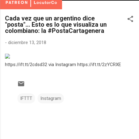
Cada vez que un argentino dice
"posta"... Esto es lo que visualiza un
colombiano: la #PostaCartagenera
-
diciembre 13, 2018
https://ift.tt/2cdsd32 via Instagram https://ift.tt/2zYCRXE
IFTTT
Instagram
C
o
m