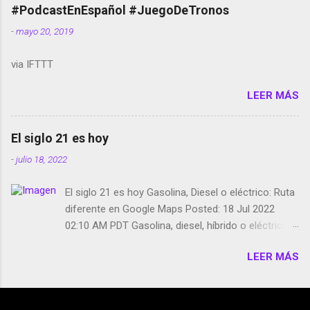
película Francisco regaña a los que usan el
#PodcastEnEspañol #JuegoDeTronos
smartphone en sus misas La serie de la Tierra
-
mayo 20, 2019
Media GoBee - StartUp de bicicletas de alquiler
Stop Motion en Instagram Vodafone: me siento
via IFTTT
tumbado. Amazon Music: Chingo yo, chingas tu...
http://amzn.to/2z1UkPK Wifi en el avión #Jpod17
LEER MÁS
Live Photos en Google Photos Llegando Partimos
Dictados en Android El tamaño y su importancia...
El siglo 21 es hoy
-
julio 18, 2022
El siglo 21 es hoy Gasolina, Diesel o eléctrico: Ruta
diferente en Google Maps Posted: 18 Jul 2022
02:10 AM PDT Gasolina, diesel, híbrido o eléctrico:
según el motor podrás tener una ruta diferente en
LEER MÁS
Google Maps. Google Maps continúa
evolucionando todos los días en dos sentidos uno
de esos sentidos es lo que hacen los
desarrolladores de Alphabet, la compañía matriz