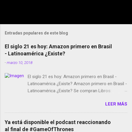
Entradas populares de este blog
El siglo 21 es hoy: Amazon primero en Brasil
- Latinoamérica ¿Existe?
-
marzo 10, 2018
El siglo 21 es hoy: Amazon primero en Brasil -
Latinoamérica ¿Existe? Amazon primero en Brasil -
Latinoamérica ¿Existe? Se compran Libros:
Amazon llega a Colombia y Argentina Habrá 5a
LEER MÁS
temporada de Black Mirror Twitter deja de verificar
cuentas Responden los fotógrafos Brian May y el
copyright en Instagram Música y vídeo selfies en la
Ya está disponible el podcast reaccionando
red social Riddley Scott saca a Kevin Spacey de su
al final de #GameOfThrones