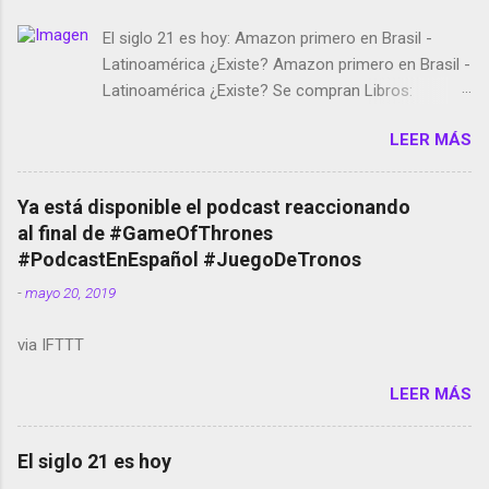
El siglo 21 es hoy: Amazon primero en Brasil -
Latinoamérica ¿Existe? Amazon primero en Brasil -
Latinoamérica ¿Existe? Se compran Libros:
Amazon llega a Colombia y Argentina Habrá 5a
LEER MÁS
temporada de Black Mirror Twitter deja de verificar
cuentas Responden los fotógrafos Brian May y el
copyright en Instagram Música y vídeo selfies en la
Ya está disponible el podcast reaccionando
red social Riddley Scott saca a Kevin Spacey de su
al final de #GameOfThrones
película Francisco regaña a los que usan el
#PodcastEnEspañol #JuegoDeTronos
smartphone en sus misas La serie de la Tierra
-
mayo 20, 2019
Media GoBee - StartUp de bicicletas de alquiler
Stop Motion en Instagram Vodafone: me siento
via IFTTT
tumbado. Amazon Music: Chingo yo, chingas tu...
http://amzn.to/2z1UkPK Wifi en el avión #Jpod17
LEER MÁS
Live Photos en Google Photos Llegando Partimos
Dictados en Android El tamaño y su importancia...
El siglo 21 es hoy