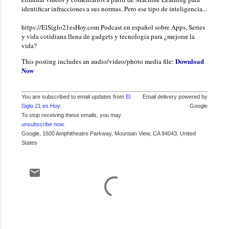
identificar infracciones a sus normas. Pero ese tipo de inteligencia...
https://ElSiglo21esHoy.com Podcast en español sobre Apps, Series
y vida cotidiana llena de gadgets y tecnología para ¿mejorar la
vida?
Download
This posting includes an audio/video/photo media file:
Now
You are subscribed to email updates from
El
Email delivery powered by
Siglo 21 es Hoy
.
Google
To stop receiving these emails, you may
unsubscribe now
.
Google, 1600 Amphitheatre Parkway, Mountain View, CA 94043, United
States
C
o
m