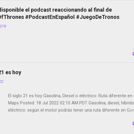
el smartphone en sus misas La serie de la Tierra Media GoBee -
disponible el podcast reaccionando al final de
de bicicletas de alquiler Stop Motion en Instagram Vodafone: m
Thrones #PodcastEnEspañol #JuegoDeTronos
tumbado. Amazon Music: Chingo yo, chingas tu... http://amzn.t
2019
Wifi en el avión #Jpod17 Live Photos en Google Photos Llegan
Partimos Dictados en Android El tamaño y su importancia...
 21 es hoy
022
El siglo 21 es hoy Gasolina, Diesel o eléctrico: Ruta diferente e
Maps Posted: 18 Jul 2022 02:10 AM PDT Gasolina, diesel, híbrid
eléctrico: según el motor podrás tener una ruta diferente en Go
Google Maps continúa evolucionando todos los días en dos se
de esos sentidos es lo que hacen los desarrolladores de Alphabe
compañía matriz de Google; y por el otro lado tenemos el creci