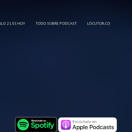
Ir al contenido principal
IGLO 21 ES HOY
TODO SOBRE PODCAST
LOCUTOR.CO