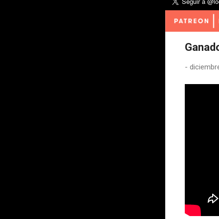
Ganado
-
diciembr