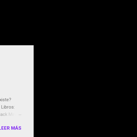
xiste?
Libros:
ack Mirror
n May y el
LEER MÁS
ddley
s que usan