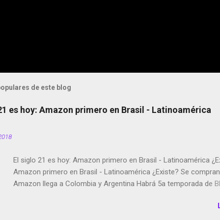
opulares de este blog
 21 es hoy: Amazon primero en Brasil - Latinoamérica
2018
El siglo 21 es hoy: Amazon primero en Brasil - Latinoamérica ¿E
Amazon primero en Brasil - Latinoamérica ¿Existe? Se compran 
Amazon llega a Colombia y Argentina Habrá 5a temporada de Bl
Twitter deja de verificar cuentas Responden los fotógrafos Bria
copyright en Instagram Música y vídeo selfies en la red social Ri
Scott saca a Kevin Spacey de su película Francisco regaña a lo