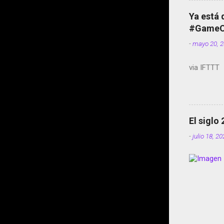
Ya está 
#GameOf
-
mayo 20, 
via IFTTT
El siglo
-
julio 18, 2