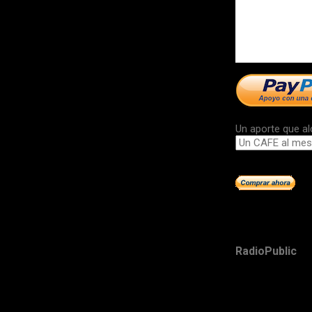
Un aporte que al
RadioPublic