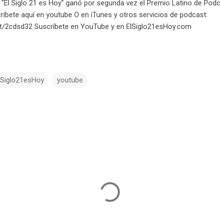
 "El Siglo 21 es Hoy" ganó por segunda vez el Premio Latino de Pod
ríbete aquí en youtube O en iTunes y otros servicios de podcast:
t.tt/2cdsd32 Suscríbete en YouTube y en ElSiglo21esHoy.com
lSiglo21esHoy
youtube