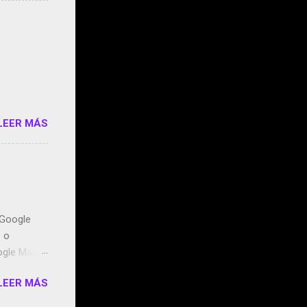
 StartUp
e siento
o/2z1UkPK
do
LEER MÁS
n Google
o o
ogle Maps.
ntidos uno
LEER MÁS
t, la
miento de