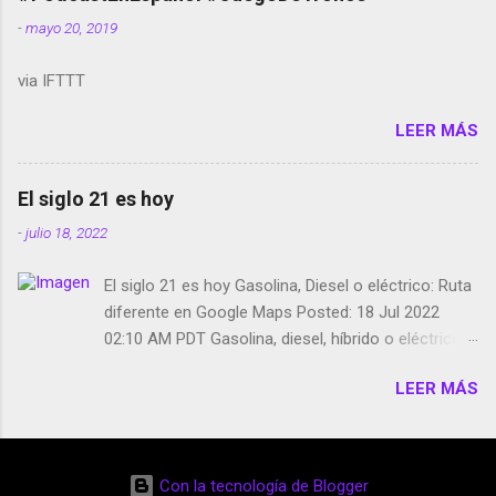
smartphone en sus misas La serie de la Tierra
-
mayo 20, 2019
Media GoBee - StartUp de bicicletas de alquiler
Stop Motion en Instagram Vodafone: me siento
via IFTTT
tumbado. Amazon Music: Chingo yo, chingas tu...
http://amzn.to/2z1UkPK Wifi en el avión #Jpod17
LEER MÁS
Live Photos en Google Photos Llegando Partimos
Dictados en Android El tamaño y su importancia...
El siglo 21 es hoy
-
julio 18, 2022
El siglo 21 es hoy Gasolina, Diesel o eléctrico: Ruta
diferente en Google Maps Posted: 18 Jul 2022
02:10 AM PDT Gasolina, diesel, híbrido o eléctrico:
según el motor podrás tener una ruta diferente en
LEER MÁS
Google Maps. Google Maps continúa
evolucionando todos los días en dos sentidos uno
de esos sentidos es lo que hacen los
desarrolladores de Alphabet, la compañía matriz
Con la tecnología de Blogger