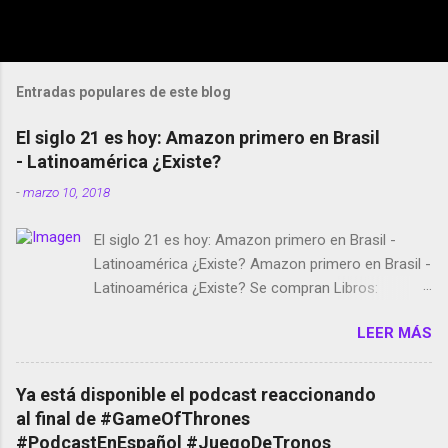
Entradas populares de este blog
El siglo 21 es hoy: Amazon primero en Brasil
- Latinoamérica ¿Existe?
-
marzo 10, 2018
El siglo 21 es hoy: Amazon primero en Brasil -
Latinoamérica ¿Existe? Amazon primero en Brasil -
Latinoamérica ¿Existe? Se compran Libros:
Amazon llega a Colombia y Argentina Habrá 5a
LEER MÁS
temporada de Black Mirror Twitter deja de verificar
cuentas Responden los fotógrafos Brian May y el
copyright en Instagram Música y vídeo selfies en la
Ya está disponible el podcast reaccionando
red social Riddley Scott saca a Kevin Spacey de su
al final de #GameOfThrones
película Francisco regaña a los que usan el
#PodcastEnEspañol #JuegoDeTronos