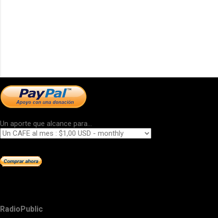
Un aporte que alcance para...
RadioPublic