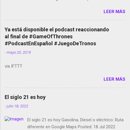
Amazon llega a Colombia y Argentina Habrá 5a
LEER MÁS
temporada de Black Mirror Twitter deja de verificar
cuentas Responden los fotógrafos Brian May y el
copyright en Instagram Música y vídeo selfies en la
Ya está disponible el podcast reaccionando
red social Riddley Scott saca a Kevin Spacey de su
al final de #GameOfThrones
película Francisco regaña a los que usan el
#PodcastEnEspañol #JuegoDeTronos
smartphone en sus misas La serie de la Tierra
-
mayo 20, 2019
Media GoBee - StartUp de bicicletas de alquiler
Stop Motion en Instagram Vodafone: me siento
via IFTTT
tumbado. Amazon Music: Chingo yo, chingas tu...
http://amzn.to/2z1UkPK Wifi en el avión #Jpod17
LEER MÁS
Live Photos en Google Photos Llegando Partimos
Dictados en Android El tamaño y su importancia...
El siglo 21 es hoy
-
julio 18, 2022
El siglo 21 es hoy Gasolina, Diesel o eléctrico: Ruta
diferente en Google Maps Posted: 18 Jul 2022