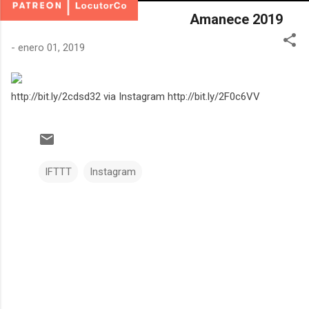
Amanece 2019
-
enero 01, 2019
http://bit.ly/2cdsd32 via Instagram http://bit.ly/2F0c6VV
IFTTT
Instagram
C
o
m
e
n
t