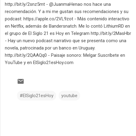
http://bit.ly/2snz5mt - @JuanmaHenao nos hace una
recomendación. Y a mi me gustan sus recomendaciones y su
podcast: https://apple.co/2VL9zot - Más contenido interactivo
en Netflix, además de Bandersnatch. Me lo contó LithiumRD en
el grupo de El Siglo 21 es Hoy en Telegram http://bit.ly/2MasHbr
- Hay un nuevo podcast narrativo que se presenta como una
novela, patrocinada por un banco en Uruguay.
http://bit.ly/2QAAQq0 - Paisaje sonoro: Melgar Suscríbete en
YouTube y en ElSiglo21esHoy.com
#ElSiglo21esHoy
youtube
C
o
m