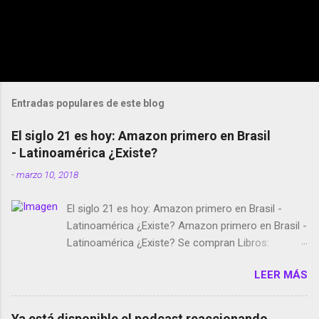
Entradas populares de este blog
El siglo 21 es hoy: Amazon primero en Brasil
- Latinoamérica ¿Existe?
-
marzo 10, 2018
El siglo 21 es hoy: Amazon primero en Brasil -
Latinoamérica ¿Existe? Amazon primero en Brasil -
Latinoamérica ¿Existe? Se compran Libros:
Amazon llega a Colombia y Argentina Habrá 5a
LEER MÁS
temporada de Black Mirror Twitter deja de verificar
cuentas Responden los fotógrafos Brian May y el
copyright en Instagram Música y vídeo selfies en la
Ya está disponible el podcast reaccionando