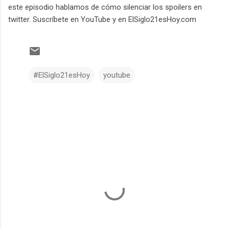
este episodio hablamos de cómo silenciar los spoilers en
twitter. Suscríbete en YouTube y en ElSiglo21esHoy.com
#ElSiglo21esHoy
youtube
C
o
m
e
n
t
a
r
i