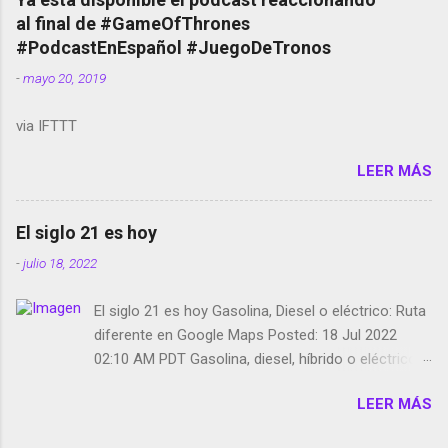
red social Riddley Scott saca a Kevin Spacey de su
al final de #GameOfThrones
película Francisco regaña a los que usan el
#PodcastEnEspañol #JuegoDeTronos
smartphone en sus misas La serie de la Tierra
-
mayo 20, 2019
Media GoBee - StartUp de bicicletas de alquiler
Stop Motion en Instagram Vodafone: me siento
via IFTTT
tumbado. Amazon Music: Chingo yo, chingas tu...
http://amzn.to/2z1UkPK Wifi en el avión #Jpod17
LEER MÁS
Live Photos en Google Photos Llegando Partimos
Dictados en Android El tamaño y su importancia...
El siglo 21 es hoy
-
julio 18, 2022
El siglo 21 es hoy Gasolina, Diesel o eléctrico: Ruta
diferente en Google Maps Posted: 18 Jul 2022
02:10 AM PDT Gasolina, diesel, híbrido o eléctrico:
según el motor podrás tener una ruta diferente en
LEER MÁS
Google Maps. Google Maps continúa
evolucionando todos los días en dos sentidos uno