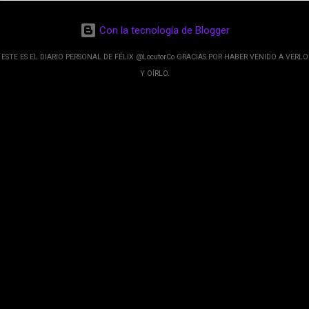
de esos sentidos es lo que hacen los
desarrolladores de Alphabet, la compañía matriz
Con la tecnología de Blogger
de Google; y por el otro lado tenemos el
crecimiento de Google Maps con lo que
ESTE ES EL DIARIO PERSONAL DE FÉLIX @LocutorCo GRACIAS POR HABER VENIDO A VERLO
informamos los usuarios reseñas del lugares
Y OÍRLO.
indicaciones p...