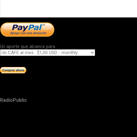
Un aporte que alcance para...
RadioPublic