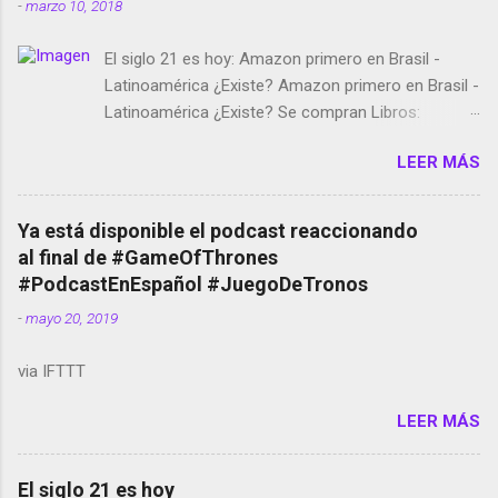
-
marzo 10, 2018
El siglo 21 es hoy: Amazon primero en Brasil -
Latinoamérica ¿Existe? Amazon primero en Brasil -
Latinoamérica ¿Existe? Se compran Libros:
Amazon llega a Colombia y Argentina Habrá 5a
LEER MÁS
temporada de Black Mirror Twitter deja de verificar
cuentas Responden los fotógrafos Brian May y el
copyright en Instagram Música y vídeo selfies en la
Ya está disponible el podcast reaccionando
red social Riddley Scott saca a Kevin Spacey de su
al final de #GameOfThrones
película Francisco regaña a los que usan el
#PodcastEnEspañol #JuegoDeTronos
smartphone en sus misas La serie de la Tierra
-
mayo 20, 2019
Media GoBee - StartUp de bicicletas de alquiler
Stop Motion en Instagram Vodafone: me siento
via IFTTT
tumbado. Amazon Music: Chingo yo, chingas tu...
http://amzn.to/2z1UkPK Wifi en el avión #Jpod17
LEER MÁS
Live Photos en Google Photos Llegando Partimos
Dictados en Android El tamaño y su importancia...
El siglo 21 es hoy