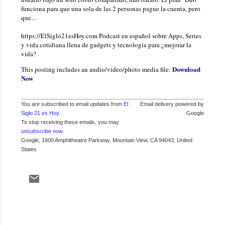
funciona para que una sola de las 2 personas pague la cuenta, pero
que...
https://ElSiglo21esHoy.com Podcast en español sobre Apps, Series
y vida cotidiana llena de gadgets y tecnología para ¿mejorar la
vida?
Download
This posting includes an audio/video/photo media file:
Now
You are subscribed to email updates from
El
Email delivery powered by
Siglo 21 es Hoy
.
Google
To stop receiving these emails, you may
unsubscribe now
.
Google, 1600 Amphitheatre Parkway, Mountain View, CA 94043, United
States
C
o