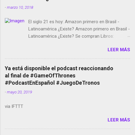
-
marzo 10, 2018
El siglo 21 es hoy: Amazon primero en Brasil -
Latinoamérica ¿Existe? Amazon primero en Brasil -
Latinoamérica ¿Existe? Se compran Libros:
Amazon llega a Colombia y Argentina Habrá 5a
LEER MÁS
temporada de Black Mirror Twitter deja de verificar
cuentas Responden los fotógrafos Brian May y el
copyright en Instagram Música y vídeo selfies en la
Ya está disponible el podcast reaccionando
red social Riddley Scott saca a Kevin Spacey de su
al final de #GameOfThrones
película Francisco regaña a los que usan el
#PodcastEnEspañol #JuegoDeTronos
smartphone en sus misas La serie de la Tierra
-
mayo 20, 2019
Media GoBee - StartUp de bicicletas de alquiler
Stop Motion en Instagram Vodafone: me siento
via IFTTT
tumbado. Amazon Music: Chingo yo, chingas tu...
http://amzn.to/2z1UkPK Wifi en el avión #Jpod17
LEER MÁS
Live Photos en Google Photos Llegando Partimos
Dictados en Android El tamaño y su importancia...