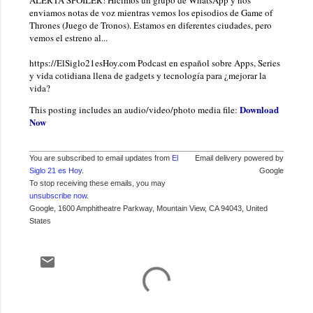
enviamos notas de voz mientras vemos los episodios de Game of
Thrones (Juego de Tronos). Estamos en diferentes ciudades, pero
vemos el estreno al...
https://ElSiglo21esHoy.com Podcast en español sobre Apps, Series
y vida cotidiana llena de gadgets y tecnología para ¿mejorar la
vida?
Download
This posting includes an audio/video/photo media file:
Now
You are subscribed to email updates from
El
Email delivery powered by
Siglo 21 es Hoy
.
Google
To stop receiving these emails, you may
unsubscribe now
.
Google, 1600 Amphitheatre Parkway, Mountain View, CA 94043, United
States
C