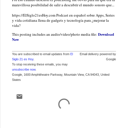
maravillosa posibilidad de salir a descubrir el mundo sonoro que...
https://ElSiglo21esHoy.com Podcast en español sobre Apps, Series
y vida cotidiana llena de gadgets y tecnología para ¿mejorar la
vida?
Download
This posting includes an audio/video/photo media file:
Now
You are subscribed to email updates from
El
Email delivery powered by
Siglo 21 es Hoy
.
Google
To stop receiving these emails, you may
unsubscribe now
.
Google, 1600 Amphitheatre Parkway, Mountain View, CA 94043, United
States
C
o
m