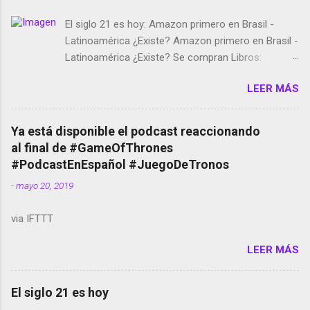
El siglo 21 es hoy: Amazon primero en Brasil -
Latinoamérica ¿Existe? Amazon primero en Brasil -
Latinoamérica ¿Existe? Se compran Libros:
Amazon llega a Colombia y Argentina Habrá 5a
LEER MÁS
temporada de Black Mirror Twitter deja de verificar
cuentas Responden los fotógrafos Brian May y el
copyright en Instagram Música y vídeo selfies en la
Ya está disponible el podcast reaccionando
red social Riddley Scott saca a Kevin Spacey de su
al final de #GameOfThrones
película Francisco regaña a los que usan el
#PodcastEnEspañol #JuegoDeTronos
smartphone en sus misas La serie de la Tierra
-
mayo 20, 2019
Media GoBee - StartUp de bicicletas de alquiler
Stop Motion en Instagram Vodafone: me siento
via IFTTT
tumbado. Amazon Music: Chingo yo, chingas tu...
http://amzn.to/2z1UkPK Wifi en el avión #Jpod17
LEER MÁS
Live Photos en Google Photos Llegando Partimos
Dictados en Android El tamaño y su importancia...
El siglo 21 es hoy