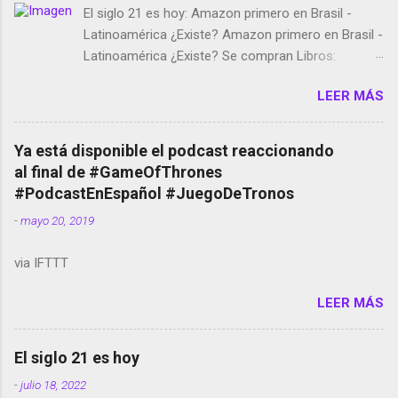
El siglo 21 es hoy: Amazon primero en Brasil -
Latinoamérica ¿Existe? Amazon primero en Brasil -
Latinoamérica ¿Existe? Se compran Libros:
Amazon llega a Colombia y Argentina Habrá 5a
LEER MÁS
temporada de Black Mirror Twitter deja de verificar
cuentas Responden los fotógrafos Brian May y el
copyright en Instagram Música y vídeo selfies en la
Ya está disponible el podcast reaccionando
red social Riddley Scott saca a Kevin Spacey de su
al final de #GameOfThrones
película Francisco regaña a los que usan el
#PodcastEnEspañol #JuegoDeTronos
smartphone en sus misas La serie de la Tierra
-
mayo 20, 2019
Media GoBee - StartUp de bicicletas de alquiler
Stop Motion en Instagram Vodafone: me siento
via IFTTT
tumbado. Amazon Music: Chingo yo, chingas tu...
http://amzn.to/2z1UkPK Wifi en el avión #Jpod17
LEER MÁS
Live Photos en Google Photos Llegando Partimos
Dictados en Android El tamaño y su importancia...
El siglo 21 es hoy
-
julio 18, 2022