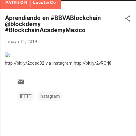
Aprendiendo en #BBVABlockchain
@blockdemy
#BlockchainAcademyMexico
-
mayo 11, 2019
http://bit.ly/2cdsd32 via Instagram http://bit.ly/2vRCrj8
IFTTT
Instagram
C
o
m