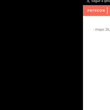
-
mayo 26,