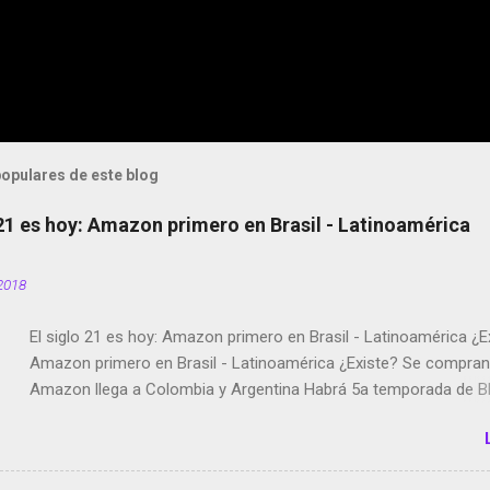
opulares de este blog
 21 es hoy: Amazon primero en Brasil - Latinoamérica
2018
El siglo 21 es hoy: Amazon primero en Brasil - Latinoamérica ¿E
Amazon primero en Brasil - Latinoamérica ¿Existe? Se compran 
Amazon llega a Colombia y Argentina Habrá 5a temporada de Bl
Twitter deja de verificar cuentas Responden los fotógrafos Bria
copyright en Instagram Música y vídeo selfies en la red social Ri
Scott saca a Kevin Spacey de su película Francisco regaña a lo