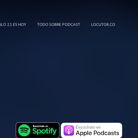
Ir al contenido principal
IGLO 21 ES HOY
TODO SOBRE PODCAST
LOCUTOR.CO