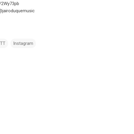
.ly/2Wy73pb
 @jairoduquemusic
TTT
Instagram