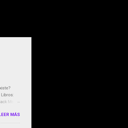
xiste?
Libros:
ack Mirror
n May y el
LEER MÁS
ddley
s que usan