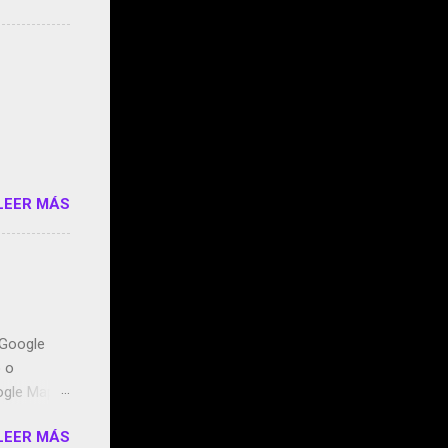
s que usan
 StartUp
e siento
o/2z1UkPK
do
LEER MÁS
n Google
o o
ogle Maps.
ntidos uno
LEER MÁS
t, la