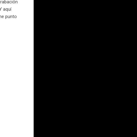
grabación
Y aquí
one punto