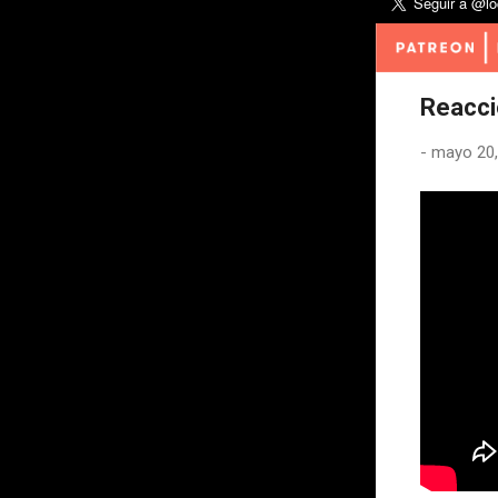
Reacci
-
mayo 20,