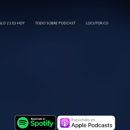
Ir al contenido principal
IGLO 21 ES HOY
TODO SOBRE PODCAST
LOCUTOR.CO