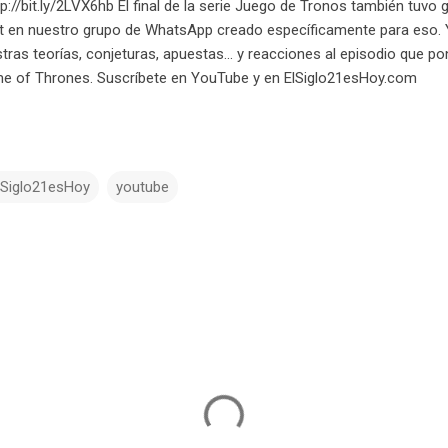
tp://bit.ly/2LVX6hb El final de la serie Juego de Tronos también tuvo 
t en nuestro grupo de WhatsApp creado específicamente para eso. 
tras teorías, conjeturas, apuestas... y reacciones al episodio que p
me of Thrones. Suscríbete en YouTube y en ElSiglo21esHoy.com
lSiglo21esHoy
youtube