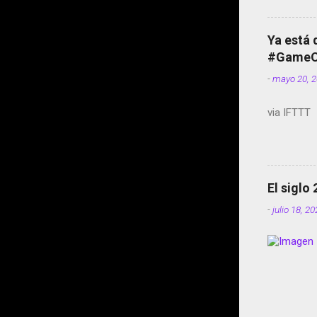
Ya está 
#GameOf
-
mayo 20, 
via IFTTT
El siglo
-
julio 18, 2