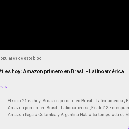
opulares de este blog
 21 es hoy: Amazon primero en Brasil - Latinoamérica
2018
El siglo 21 es hoy: Amazon primero en Brasil - Latinoamérica ¿E
Amazon primero en Brasil - Latinoamérica ¿Existe? Se compran 
Amazon llega a Colombia y Argentina Habrá 5a temporada de Bl
Twitter deja de verificar cuentas Responden los fotógrafos Bria
copyright en Instagram Música y vídeo selfies en la red social Ri