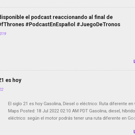
Scott saca a Kevin Spacey de su película Francisco regaña a lo
el smartphone en sus misas La serie de la Tierra Media GoBee -
disponible el podcast reaccionando al final de
de bicicletas de alquiler Stop Motion en Instagram Vodafone: m
Thrones #PodcastEnEspañol #JuegoDeTronos
tumbado. Amazon Music: Chingo yo, chingas tu... http://amzn.t
2019
Wifi en el avión #Jpod17 Live Photos en Google Photos Llegan
Partimos Dictados en Android El tamaño y su importancia...
 21 es hoy
022
El siglo 21 es hoy Gasolina, Diesel o eléctrico: Ruta diferente e
Maps Posted: 18 Jul 2022 02:10 AM PDT Gasolina, diesel, híbrid
eléctrico: según el motor podrás tener una ruta diferente en Go
Google Maps continúa evolucionando todos los días en dos se
de esos sentidos es lo que hacen los desarrolladores de Alphabe