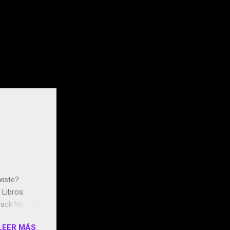
xiste?
Libros:
ack Mirror
n May y el
LEER MÁS
ddley