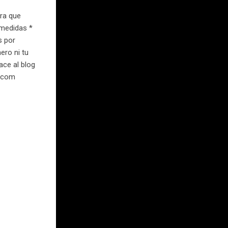
ara que
 medidas *
s por
ero ni tu
ace al blog
y.com