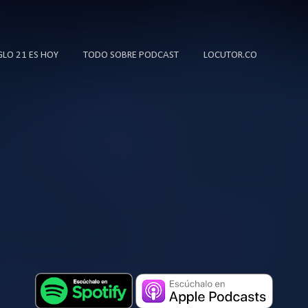
Ir al contenido principal
IGLO 21 ES HOY
TODO SOBRE PODCAST
LOCUTOR.CO