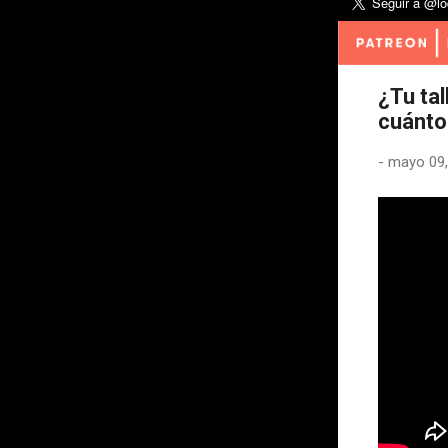
¿Tu ta
cuánto
-
mayo 09,