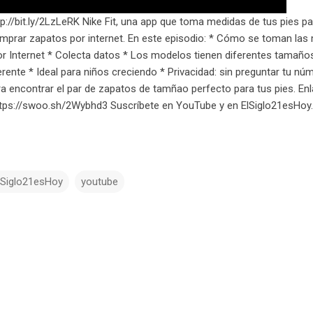
tp://bit.ly/2LzLeRK Nike Fit, una app que toma medidas de tus pies p
prar zapatos por internet. En este episodio: * Cómo se toman las
 Internet * Colecta datos * Los modelos tienen diferentes tamaño
erente * Ideal para niños creciendo * Privacidad: sin preguntar tu núm
a encontrar el par de zapatos de tamñao perfecto para tus pies. Enl
https://swoo.sh/2Wybhd3 Suscríbete en YouTube y en ElSiglo21esHo
lSiglo21esHoy
youtube