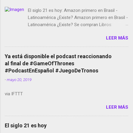
El siglo 21 es hoy: Amazon primero en Brasil -
Latinoamérica ¿Existe? Amazon primero en Brasil -
Latinoamérica ¿Existe? Se compran Libros:
Amazon llega a Colombia y Argentina Habrá 5a
LEER MÁS
temporada de Black Mirror Twitter deja de verificar
cuentas Responden los fotógrafos Brian May y el
copyright en Instagram Música y vídeo selfies en la
Ya está disponible el podcast reaccionando
red social Riddley Scott saca a Kevin Spacey de su
al final de #GameOfThrones
película Francisco regaña a los que usan el
#PodcastEnEspañol #JuegoDeTronos
smartphone en sus misas La serie de la Tierra
-
mayo 20, 2019
Media GoBee - StartUp de bicicletas de alquiler
Stop Motion en Instagram Vodafone: me siento
via IFTTT
tumbado. Amazon Music: Chingo yo, chingas tu...
http://amzn.to/2z1UkPK Wifi en el avión #Jpod17
LEER MÁS
Live Photos en Google Photos Llegando Partimos
Dictados en Android El tamaño y su importancia...
El siglo 21 es hoy