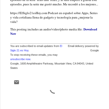
episodio, pues la serie me gustó mucho. Me recordó a los mejores...
https://ElSiglo21esHoy.com Podcast en español sobre Apps, Series
y vida cotidiana llena de gadgets y tecnología para ¿mejorar la
vida?
Download
This posting includes an audio/video/photo media file:
Now
You are subscribed to email updates from
El
Email delivery powered by
Siglo 21 es Hoy
.
Google
To stop receiving these emails, you may
unsubscribe now
.
Google, 1600 Amphitheatre Parkway, Mountain View, CA 94043, United
States
C
o
m