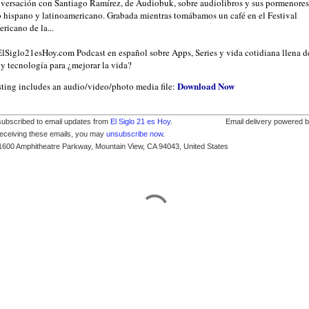
versación con Santiago Ramírez, de Audiobuk, sobre audiolibros y sus pormenores
 hispano y latinoamericano. Grabada mientras tomábamos un café en el Festival
ricano de la...
/ElSiglo21esHoy.com Podcast en español sobre Apps, Series y vida cotidiana llena d
y tecnología para ¿mejorar la vida?
Download Now
sting includes an audio/video/photo media file:
subscribed to email updates from
El Siglo 21 es Hoy
.
Email delivery powered 
receiving these emails, you may
unsubscribe now
.
1600 Amphitheatre Parkway, Mountain View, CA 94043, United States