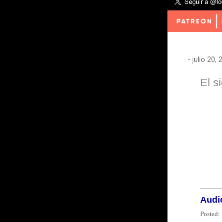
-
julio 20,
El s
Audi
Posted: