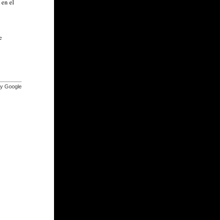
 en el
e
by Google