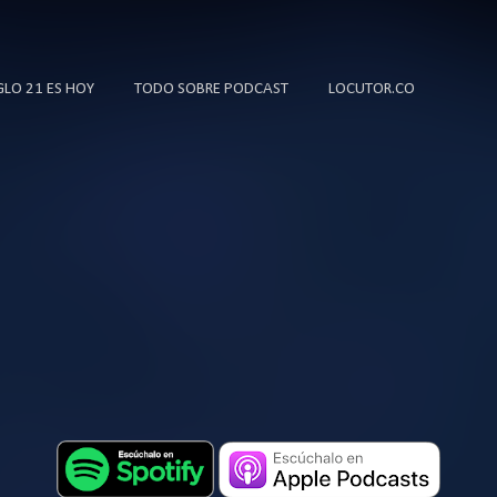
Ir al contenido principal
IGLO 21 ES HOY
TODO SOBRE PODCAST
LOCUTOR.CO