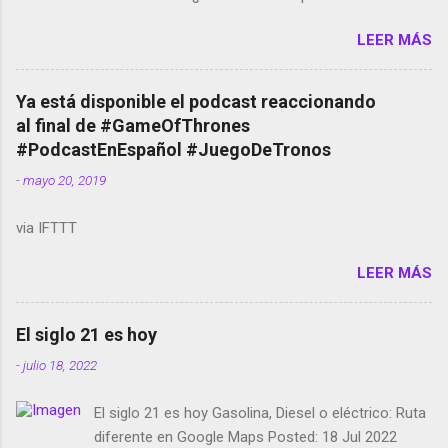
Amazon llega a Colombia y Argentina Habrá 5a
LEER MÁS
temporada de Black Mirror Twitter deja de verificar
cuentas Responden los fotógrafos Brian May y el
copyright en Instagram Música y vídeo selfies en la
Ya está disponible el podcast reaccionando
red social Riddley Scott saca a Kevin Spacey de su
al final de #GameOfThrones
película Francisco regaña a los que usan el
#PodcastEnEspañol #JuegoDeTronos
smartphone en sus misas La serie de la Tierra
-
mayo 20, 2019
Media GoBee - StartUp de bicicletas de alquiler
Stop Motion en Instagram Vodafone: me siento
via IFTTT
tumbado. Amazon Music: Chingo yo, chingas tu...
http://amzn.to/2z1UkPK Wifi en el avión #Jpod17
LEER MÁS
Live Photos en Google Photos Llegando Partimos
Dictados en Android El tamaño y su importancia...
El siglo 21 es hoy
-
julio 18, 2022
El siglo 21 es hoy Gasolina, Diesel o eléctrico: Ruta
diferente en Google Maps Posted: 18 Jul 2022