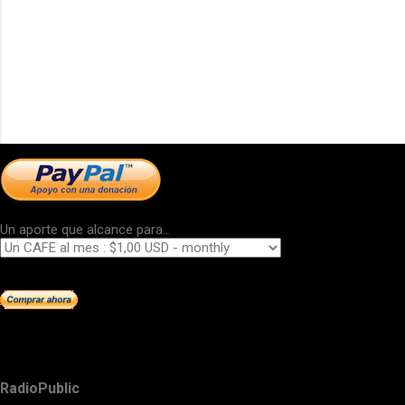
Un aporte que alcance para...
RadioPublic