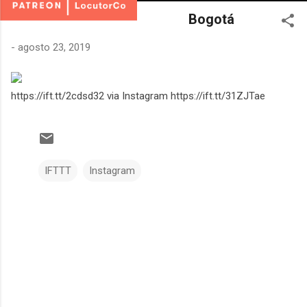
Bogotá
-
agosto 23, 2019
https://ift.tt/2cdsd32 via Instagram https://ift.tt/31ZJTae
IFTTT
Instagram
C
o
m
e
n
t