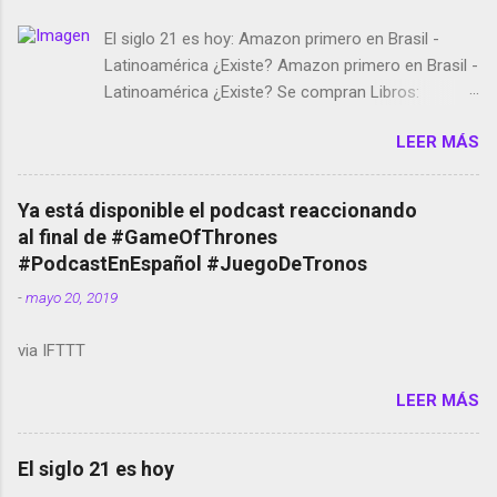
El siglo 21 es hoy: Amazon primero en Brasil -
Latinoamérica ¿Existe? Amazon primero en Brasil -
Latinoamérica ¿Existe? Se compran Libros:
Amazon llega a Colombia y Argentina Habrá 5a
LEER MÁS
temporada de Black Mirror Twitter deja de verificar
cuentas Responden los fotógrafos Brian May y el
copyright en Instagram Música y vídeo selfies en la
Ya está disponible el podcast reaccionando
red social Riddley Scott saca a Kevin Spacey de su
al final de #GameOfThrones
película Francisco regaña a los que usan el
#PodcastEnEspañol #JuegoDeTronos
smartphone en sus misas La serie de la Tierra
-
mayo 20, 2019
Media GoBee - StartUp de bicicletas de alquiler
Stop Motion en Instagram Vodafone: me siento
via IFTTT
tumbado. Amazon Music: Chingo yo, chingas tu...
http://amzn.to/2z1UkPK Wifi en el avión #Jpod17
LEER MÁS
Live Photos en Google Photos Llegando Partimos
Dictados en Android El tamaño y su importancia...
El siglo 21 es hoy