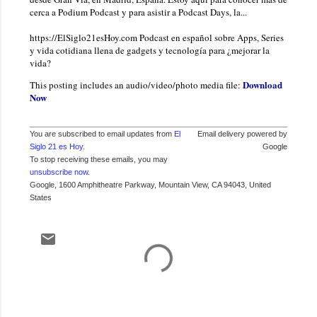
cerca a Podium Podcast y para asistir a Podcast Days, la...
https://ElSiglo21esHoy.com Podcast en español sobre Apps, Series
y vida cotidiana llena de gadgets y tecnología para ¿mejorar la
vida?
Download
This posting includes an audio/video/photo media file:
Now
You are subscribed to email updates from
El
Email delivery powered by
Siglo 21 es Hoy
.
Google
To stop receiving these emails, you may
unsubscribe now
.
Google, 1600 Amphitheatre Parkway, Mountain View, CA 94043, United
States
C
o
m