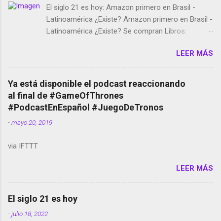
El siglo 21 es hoy: Amazon primero en Brasil -
Latinoamérica ¿Existe? Amazon primero en Brasil -
Latinoamérica ¿Existe? Se compran Libros:
Amazon llega a Colombia y Argentina Habrá 5a
LEER MÁS
temporada de Black Mirror Twitter deja de verificar
cuentas Responden los fotógrafos Brian May y el
copyright en Instagram Música y vídeo selfies en la
Ya está disponible el podcast reaccionando
red social Riddley Scott saca a Kevin Spacey de su
al final de #GameOfThrones
película Francisco regaña a los que usan el
#PodcastEnEspañol #JuegoDeTronos
smartphone en sus misas La serie de la Tierra
-
mayo 20, 2019
Media GoBee - StartUp de bicicletas de alquiler
Stop Motion en Instagram Vodafone: me siento
via IFTTT
tumbado. Amazon Music: Chingo yo, chingas tu...
http://amzn.to/2z1UkPK Wifi en el avión #Jpod17
LEER MÁS
Live Photos en Google Photos Llegando Partimos
Dictados en Android El tamaño y su importancia...
El siglo 21 es hoy
-
julio 18, 2022