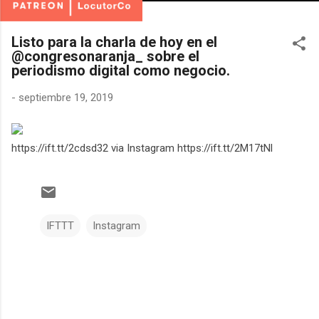
Listo para la charla de hoy en el
@congresonaranja_ sobre el
periodismo digital como negocio.
-
septiembre 19, 2019
https://ift.tt/2cdsd32 via Instagram https://ift.tt/2M17tNl
IFTTT
Instagram
C
o
m