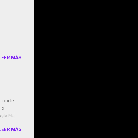
s que usan
 StartUp
e siento
o/2z1UkPK
do
LEER MÁS
n Google
o o
ogle Maps.
ntidos uno
LEER MÁS
t, la
miento de