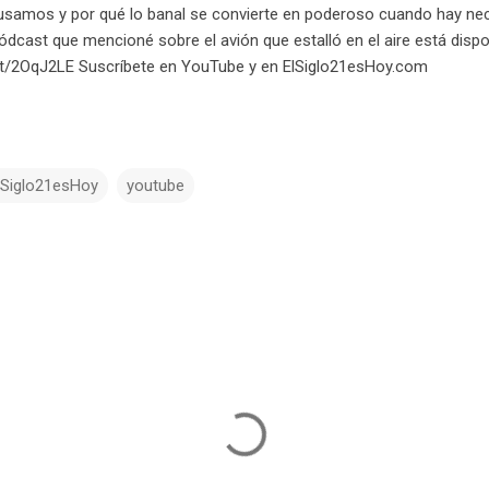
samos y por qué lo banal se convierte en poderoso cuando hay nec
ódcast que mencioné sobre el avión que estalló en el aire está dispon
t.tt/2OqJ2LE Suscríbete en YouTube y en ElSiglo21esHoy.com
lSiglo21esHoy
youtube