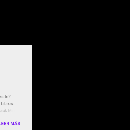
xiste?
Libros:
ack Mirror
n May y el
LEER MÁS
ddley