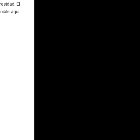
esidad. El
ible aquí: