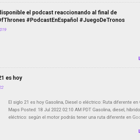
Scott saca a Kevin Spacey de su película Francisco regaña a lo
el smartphone en sus misas La serie de la Tierra Media GoBee -
disponible el podcast reaccionando al final de
de bicicletas de alquiler Stop Motion en Instagram Vodafone: m
Thrones #PodcastEnEspañol #JuegoDeTronos
tumbado. Amazon Music: Chingo yo, chingas tu... http://amzn.t
2019
Wifi en el avión #Jpod17 Live Photos en Google Photos Llegan
Partimos Dictados en Android El tamaño y su importancia...
 21 es hoy
022
El siglo 21 es hoy Gasolina, Diesel o eléctrico: Ruta diferente e
Maps Posted: 18 Jul 2022 02:10 AM PDT Gasolina, diesel, híbrid
eléctrico: según el motor podrás tener una ruta diferente en Go
Google Maps continúa evolucionando todos los días en dos se
de esos sentidos es lo que hacen los desarrolladores de Alphabe
compañía matriz de Google; y por el otro lado tenemos el creci