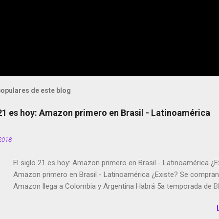
opulares de este blog
 21 es hoy: Amazon primero en Brasil - Latinoamérica
2018
El siglo 21 es hoy: Amazon primero en Brasil - Latinoamérica ¿E
Amazon primero en Brasil - Latinoamérica ¿Existe? Se compran 
Amazon llega a Colombia y Argentina Habrá 5a temporada de Bl
Twitter deja de verificar cuentas Responden los fotógrafos Bria
copyright en Instagram Música y vídeo selfies en la red social Ri