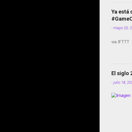
Ya está 
#GameOf
-
mayo 20, 
via IFTTT
El siglo
-
julio 18, 2