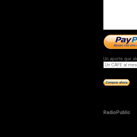
Un aporte que al
RadioPublic