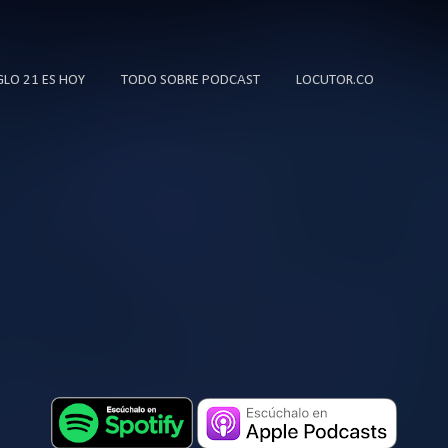
Ir al contenido principal
IGLO 21 ES HOY
TODO SOBRE PODCAST
LOCUTOR.CO