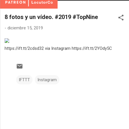
8 fotos y un vídeo. #2019 #TopNine
-
diciembre 15, 2019
https://ift.tt/2cdsd32 via Instagram https://ift.tt/2YOdy5C
IFTTT
Instagram
C
o
m
e
n