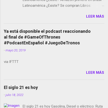
Latinoamérica ¿Existe? Se compran Libros:
Amazon llega a Colombia y Argentina Habrá 5a
LEER MÁS
temporada de Black Mirror Twitter deja de verificar
cuentas Responden los fotógrafos Brian May y el
copyright en Instagram Música y vídeo selfies en la
Ya está disponible el podcast reaccionando
red social Riddley Scott saca a Kevin Spacey de su
al final de #GameOfThrones
película Francisco regaña a los que usan el
#PodcastEnEspañol #JuegoDeTronos
smartphone en sus misas La serie de la Tierra
-
mayo 20, 2019
Media GoBee - StartUp de bicicletas de alquiler
Stop Motion en Instagram Vodafone: me siento
via IFTTT
tumbado. Amazon Music: Chingo yo, chingas tu...
http://amzn.to/2z1UkPK Wifi en el avión #Jpod17
LEER MÁS
Live Photos en Google Photos Llegando Partimos
Dictados en Android El tamaño y su importancia...
El siglo 21 es hoy
-
julio 18, 2022
El siglo 21 es hoy Gasolina, Diesel o eléctrico: Ruta