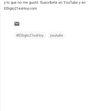
y lo que no me gustó. Suscríbete en YouTube y en
ElSiglo21esHoy.com
#ElSiglo21esHoy
youtube
C
o
m
e
n
t
a
r
i
o