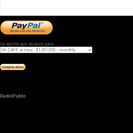
Un aporte que alcance para...
RadioPublic