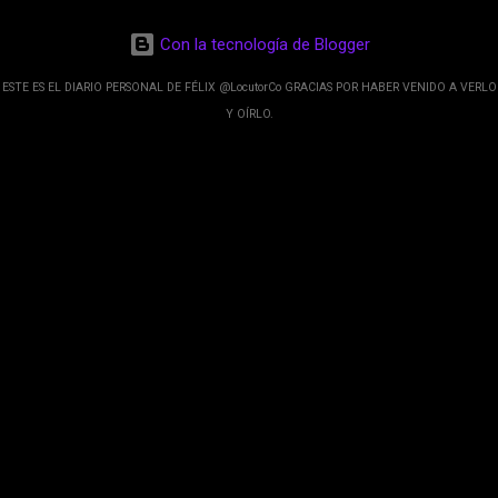
de esos sentidos es lo que hacen los
desarrolladores de Alphabet, la compañía matriz
Con la tecnología de Blogger
de Google; y por el otro lado tenemos el
crecimiento de Google Maps con lo que
ESTE ES EL DIARIO PERSONAL DE FÉLIX @LocutorCo GRACIAS POR HABER VENIDO A VERLO
informamos los usuarios reseñas del lugares
Y OÍRLO.
indicaciones p...