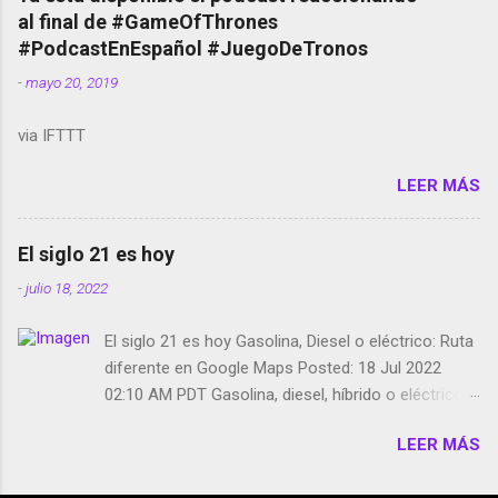
red social Riddley Scott saca a Kevin Spacey de su
al final de #GameOfThrones
película Francisco regaña a los que usan el
#PodcastEnEspañol #JuegoDeTronos
smartphone en sus misas La serie de la Tierra
-
mayo 20, 2019
Media GoBee - StartUp de bicicletas de alquiler
Stop Motion en Instagram Vodafone: me siento
via IFTTT
tumbado. Amazon Music: Chingo yo, chingas tu...
http://amzn.to/2z1UkPK Wifi en el avión #Jpod17
LEER MÁS
Live Photos en Google Photos Llegando Partimos
Dictados en Android El tamaño y su importancia...
El siglo 21 es hoy
-
julio 18, 2022
El siglo 21 es hoy Gasolina, Diesel o eléctrico: Ruta
diferente en Google Maps Posted: 18 Jul 2022
02:10 AM PDT Gasolina, diesel, híbrido o eléctrico:
según el motor podrás tener una ruta diferente en
LEER MÁS
Google Maps. Google Maps continúa
evolucionando todos los días en dos sentidos uno