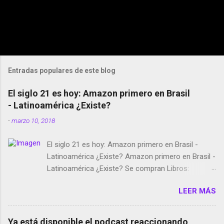
Entradas populares de este blog
El siglo 21 es hoy: Amazon primero en Brasil
- Latinoamérica ¿Existe?
-
marzo 10, 2018
El siglo 21 es hoy: Amazon primero en Brasil -
Latinoamérica ¿Existe? Amazon primero en Brasil -
Latinoamérica ¿Existe? Se compran Libros:
Amazon llega a Colombia y Argentina Habrá 5a
LEER MÁS
temporada de Black Mirror Twitter deja de verificar
cuentas Responden los fotógrafos Brian May y el
copyright en Instagram Música y vídeo selfies en la
Ya está disponible el podcast reaccionando