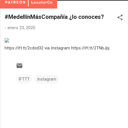
#MedellínMásCompañía ¿lo conoces?
-
enero 23, 2020
https://ift.tt/2cdsd32 via Instagram https://ift.tt/2TNbJpj
IFTTT
Instagram
C
o
m
e
n