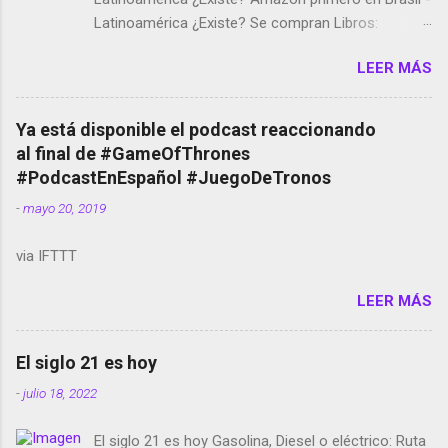
Latinoamérica ¿Existe? Se compran Libros:
Amazon llega a Colombia y Argentina Habrá 5a
LEER MÁS
temporada de Black Mirror Twitter deja de verificar
cuentas Responden los fotógrafos Brian May y el
copyright en Instagram Música y vídeo selfies en la
Ya está disponible el podcast reaccionando
red social Riddley Scott saca a Kevin Spacey de su
al final de #GameOfThrones
película Francisco regaña a los que usan el
#PodcastEnEspañol #JuegoDeTronos
smartphone en sus misas La serie de la Tierra
-
mayo 20, 2019
Media GoBee - StartUp de bicicletas de alquiler
Stop Motion en Instagram Vodafone: me siento
via IFTTT
tumbado. Amazon Music: Chingo yo, chingas tu...
http://amzn.to/2z1UkPK Wifi en el avión #Jpod17
LEER MÁS
Live Photos en Google Photos Llegando Partimos
Dictados en Android El tamaño y su importancia...
El siglo 21 es hoy
-
julio 18, 2022
El siglo 21 es hoy Gasolina, Diesel o eléctrico: Ruta