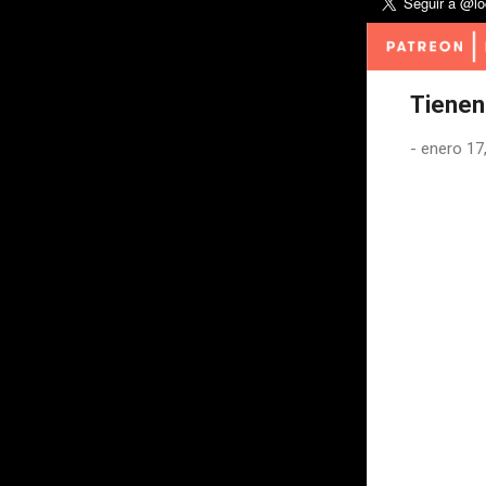
Tienen
-
enero 17