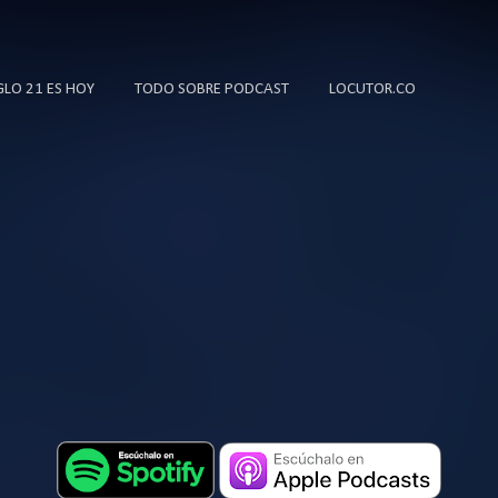
Ir al contenido principal
IGLO 21 ES HOY
TODO SOBRE PODCAST
LOCUTOR.CO