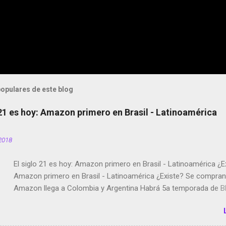
opulares de este blog
 21 es hoy: Amazon primero en Brasil - Latinoamérica
2018
El siglo 21 es hoy: Amazon primero en Brasil - Latinoamérica ¿E
Amazon primero en Brasil - Latinoamérica ¿Existe? Se compran 
Amazon llega a Colombia y Argentina Habrá 5a temporada de Bl
Twitter deja de verificar cuentas Responden los fotógrafos Bria
copyright en Instagram Música y vídeo selfies en la red social Ri
Scott saca a Kevin Spacey de su película Francisco regaña a lo