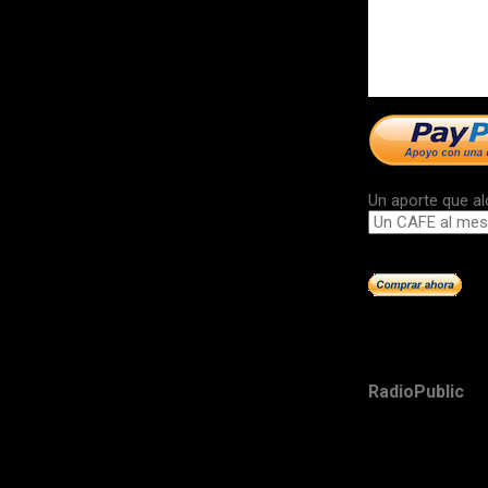
Un aporte que al
RadioPublic