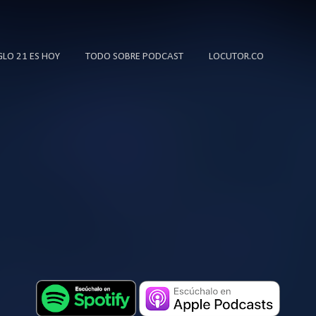
Ir al contenido principal
IGLO 21 ES HOY
TODO SOBRE PODCAST
LOCUTOR.CO