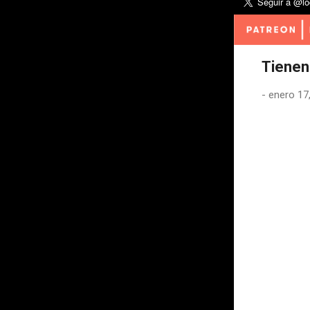
Tienen
-
enero 17