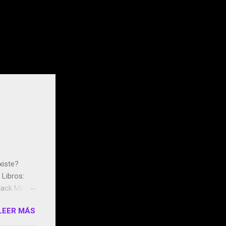
xiste?
Libros:
ack Mirror
n May y el
LEER MÁS
ddley
s que usan