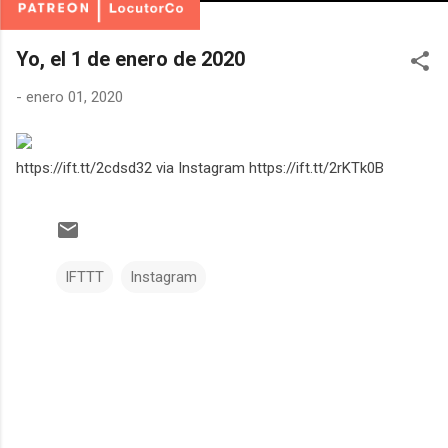
Yo, el 1 de enero de 2020
-
enero 01, 2020
https://ift.tt/2cdsd32 via Instagram https://ift.tt/2rKTk0B
IFTTT
Instagram
C
o
m
e
n