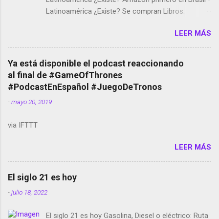
Latinoamérica ¿Existe? Se compran Libros:
Amazon llega a Colombia y Argentina Habrá 5a
LEER MÁS
temporada de Black Mirror Twitter deja de verificar
cuentas Responden los fotógrafos Brian May y el
copyright en Instagram Música y vídeo selfies en la
Ya está disponible el podcast reaccionando
red social Riddley Scott saca a Kevin Spacey de su
al final de #GameOfThrones
película Francisco regaña a los que usan el
#PodcastEnEspañol #JuegoDeTronos
smartphone en sus misas La serie de la Tierra
-
mayo 20, 2019
Media GoBee - StartUp de bicicletas de alquiler
Stop Motion en Instagram Vodafone: me siento
via IFTTT
tumbado. Amazon Music: Chingo yo, chingas tu...
http://amzn.to/2z1UkPK Wifi en el avión #Jpod17
LEER MÁS
Live Photos en Google Photos Llegando Partimos
Dictados en Android El tamaño y su importancia...
El siglo 21 es hoy
-
julio 18, 2022
El siglo 21 es hoy Gasolina, Diesel o eléctrico: Ruta