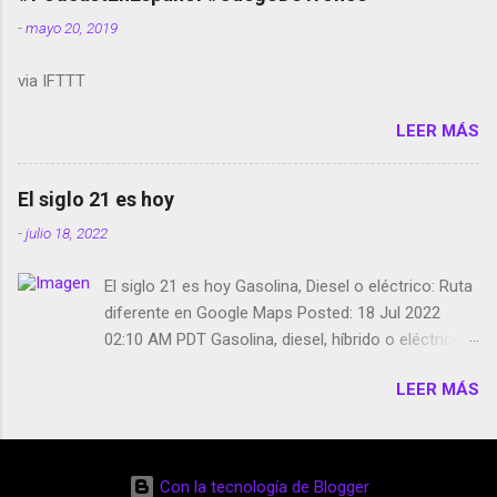
smartphone en sus misas La serie de la Tierra
-
mayo 20, 2019
Media GoBee - StartUp de bicicletas de alquiler
Stop Motion en Instagram Vodafone: me siento
via IFTTT
tumbado. Amazon Music: Chingo yo, chingas tu...
http://amzn.to/2z1UkPK Wifi en el avión #Jpod17
LEER MÁS
Live Photos en Google Photos Llegando Partimos
Dictados en Android El tamaño y su importancia...
El siglo 21 es hoy
-
julio 18, 2022
El siglo 21 es hoy Gasolina, Diesel o eléctrico: Ruta
diferente en Google Maps Posted: 18 Jul 2022
02:10 AM PDT Gasolina, diesel, híbrido o eléctrico:
según el motor podrás tener una ruta diferente en
LEER MÁS
Google Maps. Google Maps continúa
evolucionando todos los días en dos sentidos uno
de esos sentidos es lo que hacen los
desarrolladores de Alphabet, la compañía matriz
Con la tecnología de Blogger