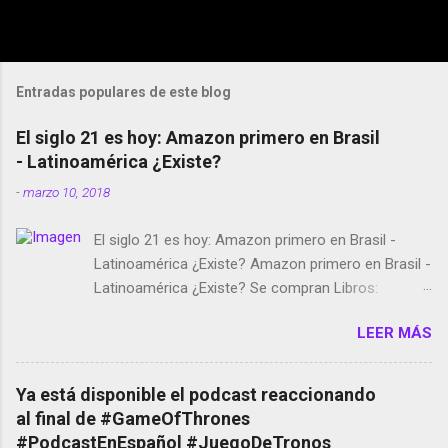
Entradas populares de este blog
El siglo 21 es hoy: Amazon primero en Brasil
- Latinoamérica ¿Existe?
-
marzo 10, 2018
El siglo 21 es hoy: Amazon primero en Brasil -
Latinoamérica ¿Existe? Amazon primero en Brasil -
Latinoamérica ¿Existe? Se compran Libros:
Amazon llega a Colombia y Argentina Habrá 5a
LEER MÁS
temporada de Black Mirror Twitter deja de verificar
cuentas Responden los fotógrafos Brian May y el
copyright en Instagram Música y vídeo selfies en la
Ya está disponible el podcast reaccionando
red social Riddley Scott saca a Kevin Spacey de su
al final de #GameOfThrones
película Francisco regaña a los que usan el
#PodcastEnEspañol #JuegoDeTronos