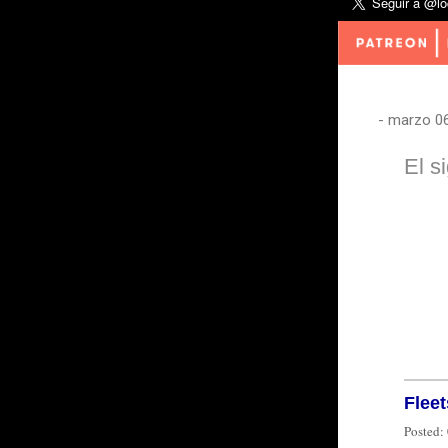
-
marzo 06
El s
Flee
Posted: