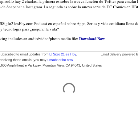
episodio hay 2 charlas, la primera es sobre la nueva función de Twitter para emular 
as de Snapchat e Instagram. La segunda es sobre la nueva serie de DC Cómics en H
/ElSiglo21esHoy.com Podcast en español sobre Apps, Series y vida cotidiana llena d
y tecnología para ¿mejorar la vida?
Download Now
sting includes an audio/video/photo media file:
subscribed to email updates from
El Siglo 21 es Hoy
.
Email delivery powered 
receiving these emails, you may
unsubscribe now
.
1600 Amphitheatre Parkway, Mountain View, CA 94043, United States