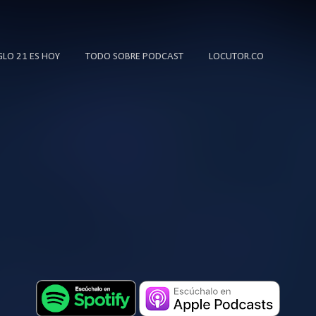
Ir al contenido principal
IGLO 21 ES HOY
TODO SOBRE PODCAST
LOCUTOR.CO