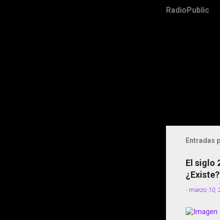
RadioPublic
Entradas p
El siglo
¿Existe?
-
marzo 10, 