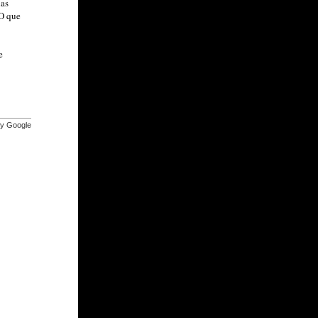
las
BO que
e
by Google