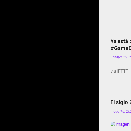
Ya está 
#GameOf
-
mayo 20, 
via IFTTT
El siglo
-
julio 18, 2