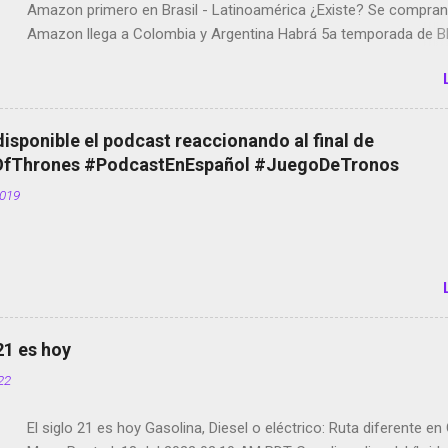
Amazon primero en Brasil - Latinoamérica ¿Existe? Se compran 
Amazon llega a Colombia y Argentina Habrá 5a temporada de Bl
Twitter deja de verificar cuentas Responden los fotógrafos Bria
copyright en Instagram Música y vídeo selfies en la red social Ri
Scott saca a Kevin Spacey de su película Francisco regaña a lo
el smartphone en sus misas La serie de la Tierra Media GoBee -
disponible el podcast reaccionando al final de
de bicicletas de alquiler Stop Motion en Instagram Vodafone: m
Thrones #PodcastEnEspañol #JuegoDeTronos
tumbado. Amazon Music: Chingo yo, chingas tu... http://amzn.t
2019
Wifi en el avión #Jpod17 Live Photos en Google Photos Llegan
Partimos Dictados en Android El tamaño y su importancia...
 21 es hoy
022
El siglo 21 es hoy Gasolina, Diesel o eléctrico: Ruta diferente e