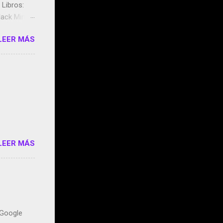
Libros:
ack Mirror
n May y el
LEER MÁS
ddley
s que usan
 StartUp
e siento
o/2z1UkPK
do
LEER MÁS
n Google