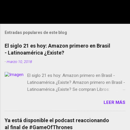
Entradas populares de este blog
El siglo 21 es hoy: Amazon primero en Brasil
- Latinoamérica ¿Existe?
-
marzo 10, 2018
El siglo 21 es hoy: Amazon primero en Brasil -
Latinoamérica ¿Existe? Amazon primero en Brasil -
Latinoamérica ¿Existe? Se compran Libros:
Amazon llega a Colombia y Argentina Habrá 5a
LEER MÁS
temporada de Black Mirror Twitter deja de verificar
cuentas Responden los fotógrafos Brian May y el
copyright en Instagram Música y vídeo selfies en la
Ya está disponible el podcast reaccionando
red social Riddley Scott saca a Kevin Spacey de su
al final de #GameOfThrones