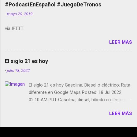
película Francisco regaña a los que usan el
#PodcastEnEspañol #JuegoDeTronos
smartphone en sus misas La serie de la Tierra
-
mayo 20, 2019
Media GoBee - StartUp de bicicletas de alquiler
Stop Motion en Instagram Vodafone: me siento
via IFTTT
tumbado. Amazon Music: Chingo yo, chingas tu...
http://amzn.to/2z1UkPK Wifi en el avión #Jpod17
LEER MÁS
Live Photos en Google Photos Llegando Partimos
Dictados en Android El tamaño y su importancia...
El siglo 21 es hoy
-
julio 18, 2022
El siglo 21 es hoy Gasolina, Diesel o eléctrico: Ruta
diferente en Google Maps Posted: 18 Jul 2022
02:10 AM PDT Gasolina, diesel, híbrido o eléctrico:
según el motor podrás tener una ruta diferente en
LEER MÁS
Google Maps. Google Maps continúa
evolucionando todos los días en dos sentidos uno
de esos sentidos es lo que hacen los
desarrolladores de Alphabet, la compañía matriz