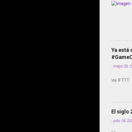
Ya está 
#GameOf
-
mayo 20, 
via IFTTT
El siglo
-
julio 18, 2