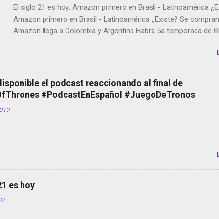
El siglo 21 es hoy: Amazon primero en Brasil - Latinoamérica ¿E
Amazon primero en Brasil - Latinoamérica ¿Existe? Se compran 
Amazon llega a Colombia y Argentina Habrá 5a temporada de Bl
Twitter deja de verificar cuentas Responden los fotógrafos Bria
copyright en Instagram Música y vídeo selfies en la red social Ri
Scott saca a Kevin Spacey de su película Francisco regaña a lo
el smartphone en sus misas La serie de la Tierra Media GoBee -
disponible el podcast reaccionando al final de
de bicicletas de alquiler Stop Motion en Instagram Vodafone: m
Thrones #PodcastEnEspañol #JuegoDeTronos
tumbado. Amazon Music: Chingo yo, chingas tu... http://amzn.t
2019
Wifi en el avión #Jpod17 Live Photos en Google Photos Llegan
Partimos Dictados en Android El tamaño y su importancia...
 21 es hoy
022