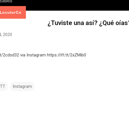
¿Tuviste una así? ¿Qué oías
, 2020
.tt/2cdsd32 via Instagram https://ift.tt/2xZMib0
TTT
Instagram