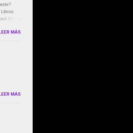
xiste?
Libros:
ack Mirror
n May y el
LEER MÁS
ddley
s que usan
 StartUp
e siento
o/2z1UkPK
do
LEER MÁS