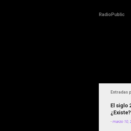
RadioPublic
Entradas p
El siglo
¿Existe?
-
marzo 10, 