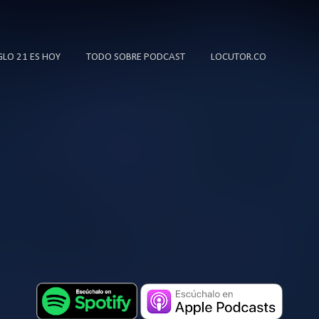
Ir al contenido principal
IGLO 21 ES HOY
TODO SOBRE PODCAST
LOCUTOR.CO