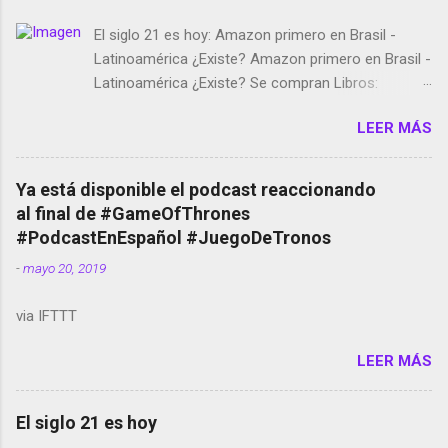
El siglo 21 es hoy: Amazon primero en Brasil -
Latinoamérica ¿Existe? Amazon primero en Brasil -
Latinoamérica ¿Existe? Se compran Libros:
Amazon llega a Colombia y Argentina Habrá 5a
LEER MÁS
temporada de Black Mirror Twitter deja de verificar
cuentas Responden los fotógrafos Brian May y el
copyright en Instagram Música y vídeo selfies en la
Ya está disponible el podcast reaccionando
red social Riddley Scott saca a Kevin Spacey de su
al final de #GameOfThrones
película Francisco regaña a los que usan el
#PodcastEnEspañol #JuegoDeTronos
smartphone en sus misas La serie de la Tierra
-
mayo 20, 2019
Media GoBee - StartUp de bicicletas de alquiler
Stop Motion en Instagram Vodafone: me siento
via IFTTT
tumbado. Amazon Music: Chingo yo, chingas tu...
http://amzn.to/2z1UkPK Wifi en el avión #Jpod17
LEER MÁS
Live Photos en Google Photos Llegando Partimos
Dictados en Android El tamaño y su importancia...
El siglo 21 es hoy