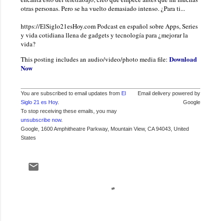
otras personas. Pero se ha vuelto demasiado intenso. ¿Para ti...
https://ElSiglo21esHoy.com Podcast en español sobre Apps, Series
y vida cotidiana llena de gadgets y tecnología para ¿mejorar la
vida?
Download
This posting includes an audio/video/photo media file:
Now
You are subscribed to email updates from
El
Email delivery powered by
Siglo 21 es Hoy
.
Google
To stop receiving these emails, you may
unsubscribe now
.
Google, 1600 Amphitheatre Parkway, Mountain View, CA 94043, United
States
C
o
m