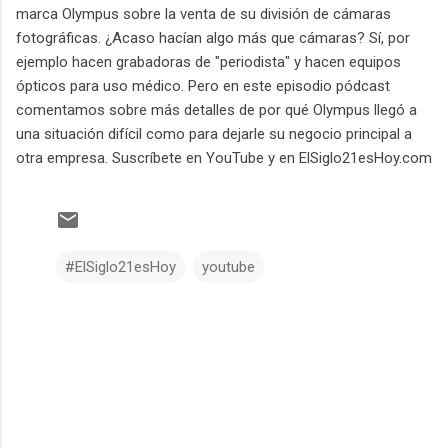
marca Olympus sobre la venta de su división de cámaras
fotográficas. ¿Acaso hacían algo más que cámaras? Sí, por
ejemplo hacen grabadoras de "periodista" y hacen equipos
ópticos para uso médico. Pero en este episodio pódcast
comentamos sobre más detalles de por qué Olympus llegó a
una situación difícil como para dejarle su negocio principal a
otra empresa. Suscríbete en YouTube y en ElSiglo21esHoy.com
#ElSiglo21esHoy
youtube
C
o
m
e
n