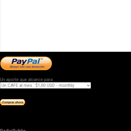
Un aporte que alcance para...
RadioPublic