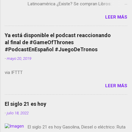
Latinoamérica ¿Existe? Se compran Libros:
Amazon llega a Colombia y Argentina Habrá 5a
LEER MÁS
temporada de Black Mirror Twitter deja de verificar
cuentas Responden los fotógrafos Brian May y el
copyright en Instagram Música y vídeo selfies en la
Ya está disponible el podcast reaccionando
red social Riddley Scott saca a Kevin Spacey de su
al final de #GameOfThrones
película Francisco regaña a los que usan el
#PodcastEnEspañol #JuegoDeTronos
smartphone en sus misas La serie de la Tierra
-
mayo 20, 2019
Media GoBee - StartUp de bicicletas de alquiler
Stop Motion en Instagram Vodafone: me siento
via IFTTT
tumbado. Amazon Music: Chingo yo, chingas tu...
http://amzn.to/2z1UkPK Wifi en el avión #Jpod17
LEER MÁS
Live Photos en Google Photos Llegando Partimos
Dictados en Android El tamaño y su importancia...
El siglo 21 es hoy
-
julio 18, 2022
El siglo 21 es hoy Gasolina, Diesel o eléctrico: Ruta