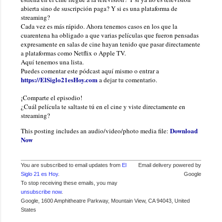
abierta sino de suscripción paga? Y si es una plataforma de
streaming?
Cada vez es más rápido. Ahora tenemos casos en los que la
cuarentena ha obligado a que varias películas que fueron pensadas
expresamente en salas de cine hayan tenido que pasar directamente
a plataformas como Netflix o Apple TV.
Aquí tenemos una lista.
Puedes comentar este pódcast aquí mismo o entrar a
https://ElSiglo21esHoy.com
a dejar tu comentario.
¡Comparte el episodio!
¿Cuál película te saltaste tú en el cine y viste directamente en
streaming?
Download
This posting includes an audio/video/photo media file:
Now
You are subscribed to email updates from
El
Email delivery powered by
Siglo 21 es Hoy
.
Google
To stop receiving these emails, you may
unsubscribe now
.
Google, 1600 Amphitheatre Parkway, Mountain View, CA 94043, United
States