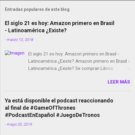
Entradas populares de este blog
El siglo 21 es hoy: Amazon primero en Brasil
- Latinoamérica ¿Existe?
-
marzo 10, 2018
El siglo 21 es hoy: Amazon primero en Brasil -
Latinoamérica ¿Existe? Amazon primero en Brasil -
Latinoamérica ¿Existe? Se compran Libros:
Amazon llega a Colombia y Argentina Habrá 5a
LEER MÁS
temporada de Black Mirror Twitter deja de verificar
cuentas Responden los fotógrafos Brian May y el
copyright en Instagram Música y vídeo selfies en la
Ya está disponible el podcast reaccionando
red social Riddley Scott saca a Kevin Spacey de su
al final de #GameOfThrones
película Francisco regaña a los que usan el
#PodcastEnEspañol #JuegoDeTronos
smartphone en sus misas La serie de la Tierra
-
mayo 20, 2019
Media GoBee - StartUp de bicicletas de alquiler
Stop Motion en Instagram Vodafone: me siento