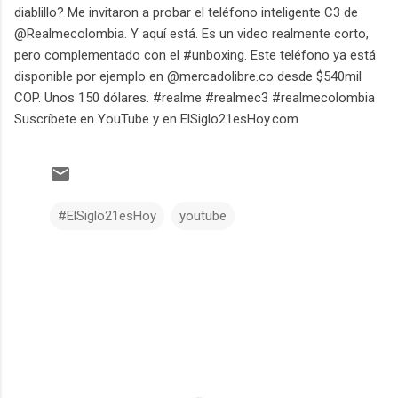
diablillo? Me invitaron a probar el teléfono inteligente C3 de
@Realmecolombia. Y aquí está. Es un video realmente corto,
pero complementado con el #unboxing. Este teléfono ya está
disponible por ejemplo en @mercadolibre.co desde $540mil
COP. Unos 150 dólares. #realme #realmec3 #realmecolombia
Suscríbete en YouTube y en ElSiglo21esHoy.com
#ElSiglo21esHoy
youtube
C
o
m
e
n
t