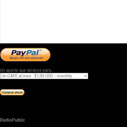
Un aporte que alcance para...
RadioPublic