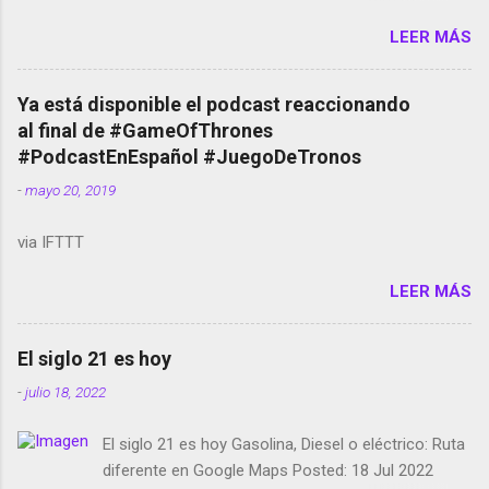
Amazon llega a Colombia y Argentina Habrá 5a
LEER MÁS
temporada de Black Mirror Twitter deja de verificar
cuentas Responden los fotógrafos Brian May y el
copyright en Instagram Música y vídeo selfies en la
Ya está disponible el podcast reaccionando
red social Riddley Scott saca a Kevin Spacey de su
al final de #GameOfThrones
película Francisco regaña a los que usan el
#PodcastEnEspañol #JuegoDeTronos
smartphone en sus misas La serie de la Tierra
-
mayo 20, 2019
Media GoBee - StartUp de bicicletas de alquiler
Stop Motion en Instagram Vodafone: me siento
via IFTTT
tumbado. Amazon Music: Chingo yo, chingas tu...
http://amzn.to/2z1UkPK Wifi en el avión #Jpod17
LEER MÁS
Live Photos en Google Photos Llegando Partimos
Dictados en Android El tamaño y su importancia...
El siglo 21 es hoy
-
julio 18, 2022
El siglo 21 es hoy Gasolina, Diesel o eléctrico: Ruta
diferente en Google Maps Posted: 18 Jul 2022