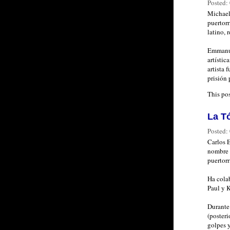
Posted:
Michael
puertor
latino, 
Emmanue
artísti
artista 
prisión 
This po
La To
Posted:
Carlos 
nombre a
puertorr
Ha cola
Paul y 
Durante 
(posteri
golpes y