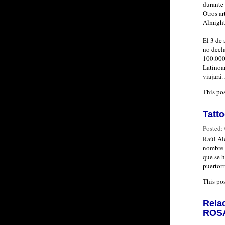
durante 
Otros ar
Almight
El 3 de 
no decla
100.000 
Latinoa
viajará.
This po
Tatt
Posted:
Raúl Al
nombre 
que se h
puertor
This po
Relac
ROSA