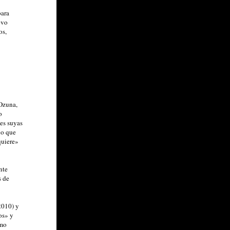
para
evo
os,
Ozuna,
o
nes suyas
lo que
quiere»
nte
s de
2010) y
os» y
omo