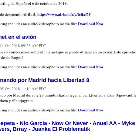
asting de España el 6 de octubre de 2018.
https://www.airbnb.fr/c/felixf65
de descuento AirBnB:
Download Now
sting includes an audio/video/photo media file:
net en el avión
11 Oct 2018 09:28 AM PDT
nes y correcciones sobre el Internet que se puede utilizar en un avión. Este episodio
 desde Bogotá.
Download Now
sting includes an audio/video/photo media file:
nando por Madrid hacia Libertad 8
05 Oct 2018 11:10 AM PDT
do por Madrid durante 28 minutos hasta llegar al bar Libertad 8. Con @geovardil
chera y @borjagiron
Download Now
sting includes an audio/video/photo media file:
epeta - Nio García - Now Or Never - Anuel AA - Myke
ers, Brray - Juanka El Problematik