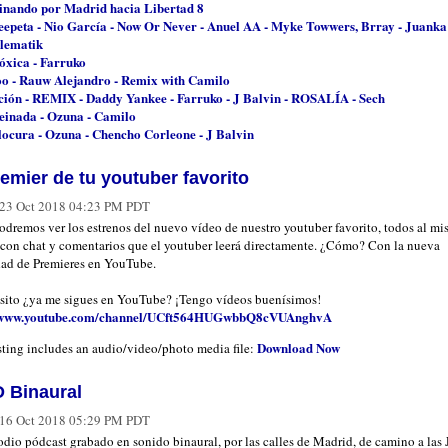
nando por Madrid hacia Libertad 8
eepeta - Nio García - Now Or Never - Anuel AA - Myke Towwers, Brray - Juanka
lematik
óxica - Farruko
oo - Rauw Alejandro - Remix with Camilo
ción - REMIX - Daddy Yankee - Farruko - J Balvin - ROSALÍA - Sech
einada - Ozuna - Camilo
locura - Ozuna - Chencho Corleone - J Balvin
emier de tu youtuber favorito
23 Oct 2018 04:23 PM PDT
odremos ver los estrenos del nuevo vídeo de nuestro youtuber favorito, todos al m
 con chat y comentarios que el youtuber leerá directamente. ¿Cómo? Con la nueva
ad de Premieres en YouTube.
sito ¿ya me sigues en YouTube? ¡Tengo vídeos buenísimos!
//www.youtube.com/channel/UCft564HUGwbbQ8cVUAnghvA
Download Now
sting includes an audio/video/photo media file:
 Binaural
16 Oct 2018 05:29 PM PDT
dio pódcast grabado en sonido binaural, por las calles de Madrid, de camino a las