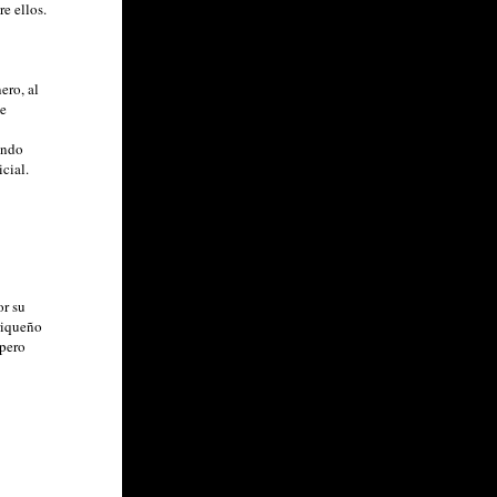
e ellos.
ero, al
de
ando
icial.
or su
riqueño
apero