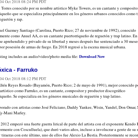
04 Oct 2018 08:24 PM PDT
 Torres conocido por su nombre artístico Myke Towers, es un cantante y composito
riqueño que se especializa principalmente en los géneros urbanos conocidos como t
reguetón y rap.
l Gazmey Santiago (Carolina, Puerto Rico; 27 de noviembre de 1992), conocido
camente como Anuel AA, es un cantante puertorriqueño de reguetón y trap latino. En
fue aprehendido y privado de su libertad y meses después fue sentenciado a 30 mese
por posesión de armas de fuego. En 2018 regresó a la escena musical urbana.
Download Now
sting includes an audio/video/photo media file:
́xica - Farruko
04 Oct 2018 08:12 PM PDT
Efrén Reyes Rosado (Bayamón, Puerto Rico; 2 de mayo de 1991), mejor conocido p
rtístico como Farruko, es un cantante, compositor y productor discográfico
iqueño. Se especializa en los géneros musicales de reguetón y trap latino.
borado con artistas como José Feliciano, Daddy Yankee, Wisin, Yandel, Don Omar,
Ky-Mani Marley.
2012 empezó una fuerte guerra lirical de parte del artista con el exponente Kendo
ormente con Cosculluela), que duró varios años, incluso a involucrar a gente de su s
 tiraeras con este último, uno de ellos fue Alexio La Bestia. Posteriormente se reco