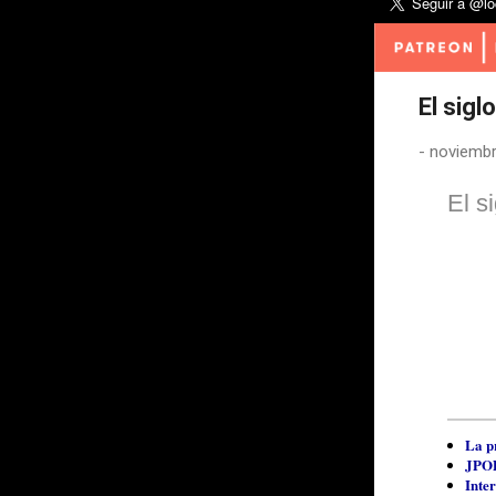
El sigl
-
noviembr
El s
La p
JPOD
Inter