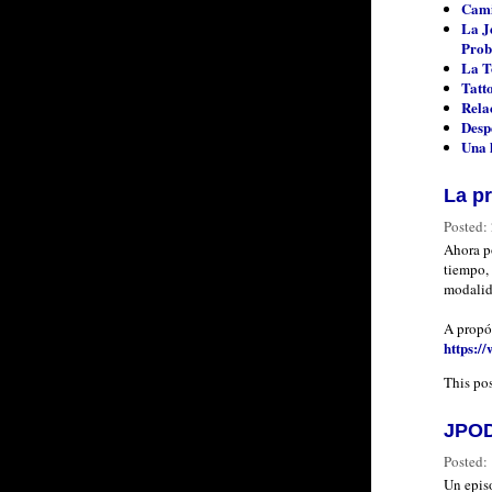
Cami
La J
Prob
La T
Tatt
Rela
Desp
Una 
La pr
Posted:
Ahora p
tiempo,
modalid
A propó
https:
This po
JPOD
Posted:
Un episo