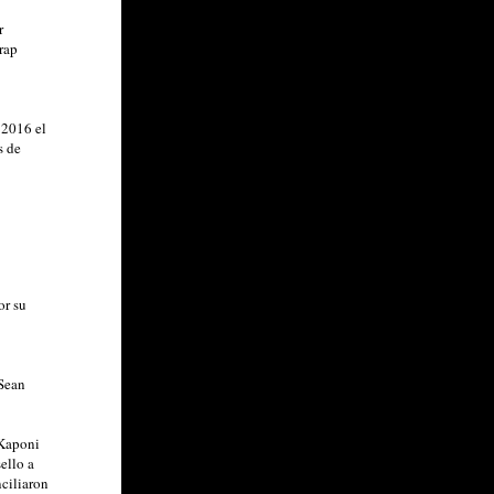
r
rap
 2016 el
s de
or su
 Sean
 Kaponi
ello a
nciliaron