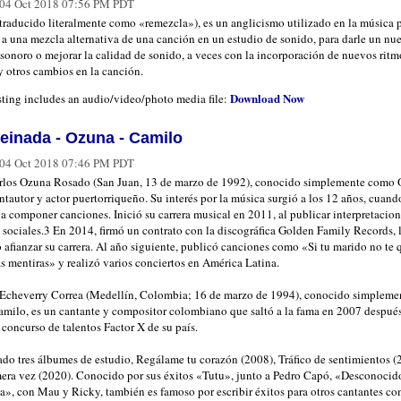
04 Oct 2018 07:56 PM PDT
traducido literalmente como «remezcla»), es un anglicismo utilizado en la música 
e a una mezcla alternativa de una canción en un estudio de sonido, para darle un nu
sonoro o mejorar la calidad de sonido, a veces con la incorporación de nuevos ritm
y otros cambios en la canción.
Download Now
sting includes an audio/video/photo media file:
einada - Ozuna - Camilo
04 Oct 2018 07:46 PM PDT
rlos Ozuna Rosado (San Juan, 13 de marzo de 1992), conocido simplemente como 
ntautor y actor puertorriqueño. Su interés por la música surgió a los 12 años, cuand
 componer canciones. ​Inició su carrera musical en 2011, al publicar interpretacio
 sociales.3​ En 2014, firmó un contrato con la discográfica Golden Family Records,​ 
 afianzar su carrera.​ Al año siguiente, publicó canciones como «Si tu marido no te 
s mentiras» y realizó varios conciertos en América Latina.​
Echeverry Correa (Medellín, Colombia; 16 de marzo de 1994), conocido simpleme
milo, es un cantante y compositor colombiano que saltó a la fama en 2007 despué
 concurso de talentos Factor X de su país.
ado tres álbumes de estudio, Regálame tu corazón (2008), Tráfico de sentimientos (
mera vez (2020). Conocido por sus éxitos «Tutu», junto a Pedro Capó, «Desconocid
a», con Mau y Ricky, también es famoso por escribir éxitos para otros cantantes c