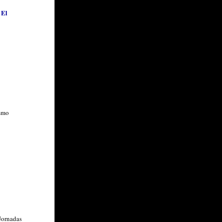
 El
ismo
 Jornadas