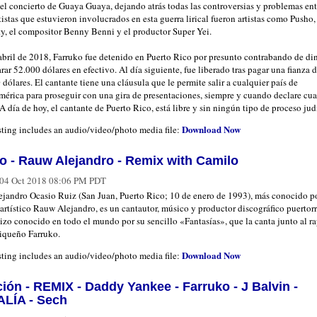
el concierto de Guaya Guaya, dejando atrás todas las controversias y problemas entr
tistas que estuvieron involucrados en esta guerra lirical fueron artistas como Pusho,
y, el compositor Benny Benni y el productor Super Yei.
abril de 2018, Farruko fue detenido en Puerto Rico por presunto contrabando de din
rar 52.000 dólares en efectivo. Al día siguiente, fue liberado tras pagar una fianza 
dólares. El cantante tiene una cláusula que le permite salir a cualquier país de
mérica para proseguir con una gira de presentaciones, siempre y cuando declare cu
​ A día de hoy, el cantante de Puerto Rico, está libre y sin ningún tipo de proceso jud
Download Now
sting includes an audio/video/photo media file:
oo - Rauw Alejandro - Remix with Camilo
04 Oct 2018 08:06 PM PDT
ejandro Ocasio Ruiz (San Juan, Puerto Rico; 10 de enero de 1993), más conocido p
artístico Rauw Alejandro, es un cantautor, músico y productor discográfico puertor
izo conocido en todo el mundo por su sencillo «Fantasías», que la canta junto al r
riqueño Farruko.
Download Now
sting includes an audio/video/photo media file:
ión - REMIX - Daddy Yankee - Farruko - J Balvin -
LÍA - Sech