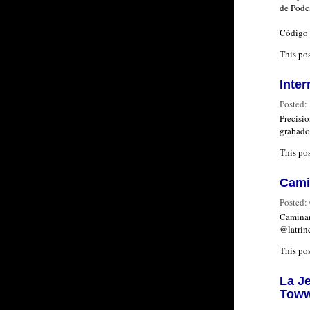
de Podc
Código 
This po
Inter
Posted:
Precisio
grabado
This po
Cami
Posted:
Caminan
@latrin
This po
La Je
Toww