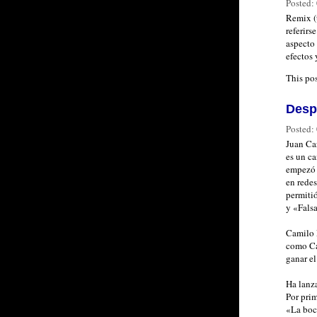
Posted:
Remix (
referirs
aspecto 
efectos 
This po
Desp
Posted:
Juan Ca
es un ca
empezó a
en redes
permitió
y «Falsa
Camilo 
como Ca
ganar el
Ha lanz
Por pri
«La boc