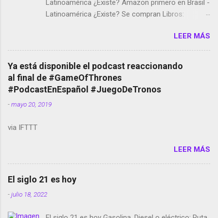
Latinoamérica ¿Existe? Amazon primero en Brasil -
Latinoamérica ¿Existe? Se compran Libros:
Amazon llega a Colombia y Argentina Habrá 5a
LEER MÁS
temporada de Black Mirror Twitter deja de verificar
cuentas Responden los fotógrafos Brian May y el
copyright en Instagram Música y vídeo selfies en la
Ya está disponible el podcast reaccionando
red social Riddley Scott saca a Kevin Spacey de su
al final de #GameOfThrones
película Francisco regaña a los que usan el
#PodcastEnEspañol #JuegoDeTronos
smartphone en sus misas La serie de la Tierra
-
mayo 20, 2019
Media GoBee - StartUp de bicicletas de alquiler
Stop Motion en Instagram Vodafone: me siento
via IFTTT
tumbado. Amazon Music: Chingo yo, chingas tu...
http://amzn.to/2z1UkPK Wifi en el avión #Jpod17
LEER MÁS
Live Photos en Google Photos Llegando Partimos
Dictados en Android El tamaño y su importancia...
El siglo 21 es hoy
-
julio 18, 2022
El siglo 21 es hoy Gasolina, Diesel o eléctrico: Ruta