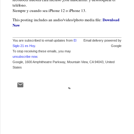
teléfono.
Siempre y cuando sea iPhone 12 o iPhone 13.
Download
This posting includes an audio/video/photo media file:
Now
You are subscribed to email updates from
El
Email delivery powered by
Siglo 21 es Hoy
.
Google
To stop receiving these emails, you may
unsubscribe now
.
Google, 1600 Amphitheatre Parkway, Mountain View, CA 94043, United
States
C
o
m
e
n