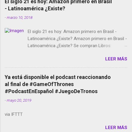
El siglo 21 es hoy: Amazon primero en Brasil
- Latinoamérica ¿Existe?
-
marzo 10, 2018
El siglo 21 es hoy: Amazon primero en Brasil -
Latinoamérica ¿Existe? Amazon primero en Brasil -
Latinoamérica ¿Existe? Se compran Libros:
Amazon llega a Colombia y Argentina Habrá 5a
LEER MÁS
temporada de Black Mirror Twitter deja de verificar
cuentas Responden los fotógrafos Brian May y el
copyright en Instagram Música y vídeo selfies en la
Ya está disponible el podcast reaccionando
red social Riddley Scott saca a Kevin Spacey de su
al final de #GameOfThrones
película Francisco regaña a los que usan el
#PodcastEnEspañol #JuegoDeTronos
smartphone en sus misas La serie de la Tierra
-
mayo 20, 2019
Media GoBee - StartUp de bicicletas de alquiler
Stop Motion en Instagram Vodafone: me siento
via IFTTT
tumbado. Amazon Music: Chingo yo, chingas tu...
http://amzn.to/2z1UkPK Wifi en el avión #Jpod17
LEER MÁS
Live Photos en Google Photos Llegando Partimos