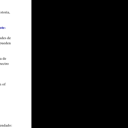
storia,
ote-
udes de
 pueden
a de
pectro
n of
mendado: