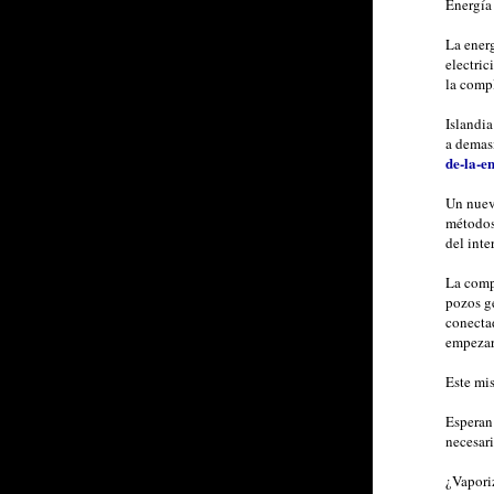
Energía 
La energ
electri
la compl
Islandia
a demasi
de-la-e
Un nuevo
métodos 
del inter
La comp
pozos g
conectad
empezar 
Este mis
Esperan 
necesari
¿Vapori