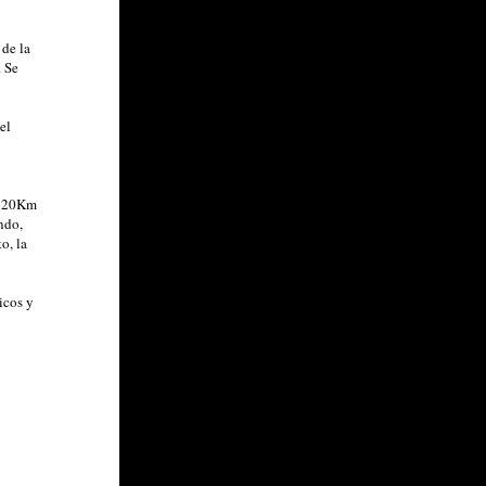
 de la
. Se
el
ta 20Km
undo,
o, la
icos y