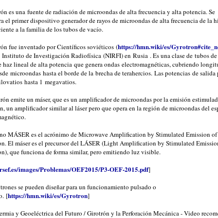
rón es una fuente de radiación de microondas de alta frecuencia y alta potencia. Se
a el primer dispositivo generador de rayos de microondas de alta frecuencia de la hi
iente a la familia de los tubos de vacío.
https://hmn.wiki/es/Gyrotron#cite_n
rón fue inventado por Científicos soviéticos (
l Instituto de Investigación Radiofísica (NIRFI) en Rusia . Es una clase de tubos de
e haz lineal de alta potencia que genera ondas electromagnéticas, cubriendo longit
sde microondas hasta el borde de la brecha de terahercios. Las potencias de salida
kilovatios hasta 1 megavatios.
trón emite un máser, que es un amplificador de microondas por la emisión estimulad
n, un amplificador similar al láser pero que opera en la región de microondas del es
magnético.
ino MÁSER es el acrónimo de Microwave Amplification by Stimulated Emission of
on. El máser es el precursor del LÁSER (Light Amplification by Stimulated Emissio
n), que funciona de forma similar, pero emitiendo luz visible.
//rsef.es/images/Problemas/OEF2015/P3-OEF-2015.pdf
]
otrones se pueden diseñar para un funcionamiento pulsado o
https://hmn.wiki/es/Gyrotron
. [
]
ermia y Geoeléctrica del Futuro / Girotrón y la Perforación Mecánica - Video reco