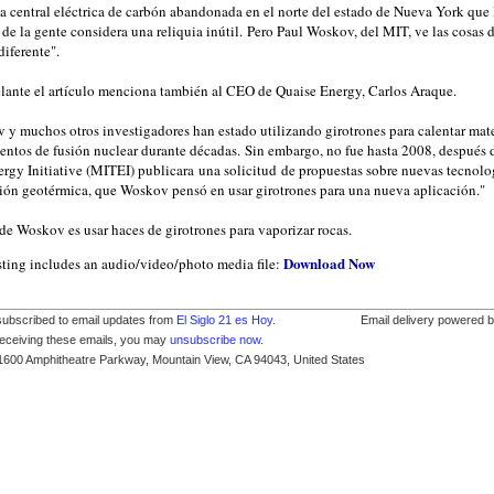
a central eléctrica de carbón abandonada en el norte del estado de Nueva York que 
de la gente considera una reliquia inútil. Pero Paul Woskov, del MIT, ve las cosas 
iferente".
lante el artículo menciona también al CEO de Quaise Energy, Carlos Araque.
 y muchos otros investigadores han estado utilizando girotrones para calentar mate
entos de fusión nuclear durante décadas. Sin embargo, no fue hasta 2008, después 
rgy Initiative (MITEI) publicara una solicitud de propuestas sobre nuevas tecnolo
ción geotérmica, que Woskov pensó en usar girotrones para una nueva aplicación."
de Woskov es usar haces de girotrones para vaporizar rocas.
Download Now
sting includes an audio/video/photo media file:
subscribed to email updates from
El Siglo 21 es Hoy
.
Email delivery powered 
receiving these emails, you may
unsubscribe now
.
1600 Amphitheatre Parkway, Mountain View, CA 94043, United States