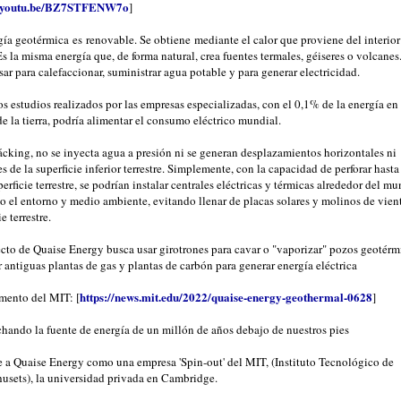
//youtu.be/BZ7STFENW7o
]
ía geotérmica es renovable. Se obtiene mediante el calor que proviene del interior
Es la misma energía que, de forma natural, crea fuentes termales, géiseres o volcanes
ar para calefaccionar, suministrar agua potable y para generar electricidad.
s estudios realizados por las empresas especializadas, con el 0,1% de la energía en 
e la tierra, podría alimentar el consumo eléctrico mundial.
ácking, no se inyecta agua a presión ni se generan desplazamientos horizontales ni
es de la superficie inferior terrestre. Simplemente, con la capacidad de perforar has
perficie terrestre, se podrían instalar centrales eléctricas y térmicas alrededor del m
 el entorno y medio ambiente, evitando llenar de placas solares y molinos de vient
e terrestre.
ecto de Quaise Energy busca usar girotrones para cavar o "vaporizar" pozos geotérm
 antiguas plantas de gas y plantas de carbón para generar energía eléctrica
https://news.mit.edu/2022/quaise-energy-geothermal-0628
mento del MIT: [
]
hando la fuente de energía de un millón de años debajo de nuestros pies
e a Quaise Energy como una empresa 'Spin-out' del MIT, (Instituto Tecnológico de
usets), la universidad privada en Cambridge.