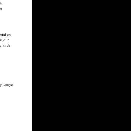
la
de
rial en
de que
gías de
by Google