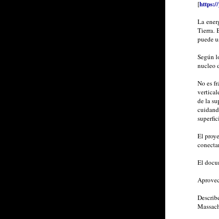
https:
[
La energ
Tierra. 
puede us
Según lo
nucleo d
No es fr
vertical
de la su
cuidando
superfici
El proy
conectar
El docu
Aprovec
Describ
Massach