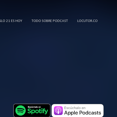
Ir al contenido principal
IGLO 21 ES HOY
TODO SOBRE PODCAST
LOCUTOR.CO