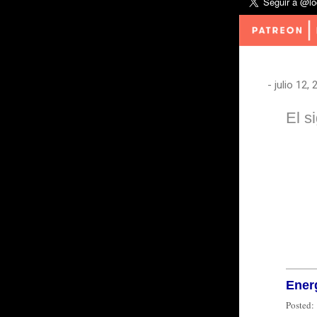
-
julio 12,
El s
Energ
Posted: