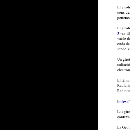
El girot
consider
pertenec
El girot
3
) en E
vacío d
onda de
ser de 
Un giro
radiació
electro
El térm
Radiati
Radiatio
https:
[
Los gir
continuo
La Geot