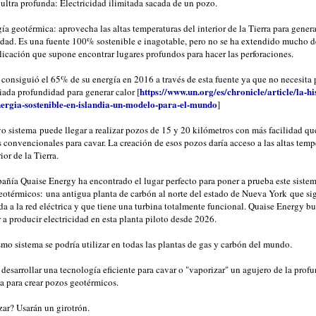
ultra profunda: Electricidad ilimitada sacada de un pozo.
ía geotérmica: aprovecha las altas temperaturas del interior de la Tierra para genera
cidad. Es una fuente 100% sostenible e inagotable, pero no se ha extendido mucho 
icación que supone encontrar lugares profundos para hacer las perforaciones.
 consiguió el 65% de su energía en 2016 a través de esta fuente ya que no necesita 
https://www.un.org/es/chronicle/article/la-hi
ada profundidad para generar calor [
nergia-sostenible-en-islandia-un-modelo-para-el-mundo
]
 sistema puede llegar a realizar pozos de 15 y 20 kilómetros con más facilidad qu
convencionales para cavar. La creación de esos pozos daría acceso a las altas temp
ior de la Tierra.
añía Quaise Energy ha encontrado el lugar perfecto para poner a prueba este siste
eotérmicos: una antigua planta de carbón al norte del estado de Nueva York que si
a a la red eléctrica y que tiene una turbina totalmente funcional. Quaise Energy b
a producir electricidad en esta planta piloto desde 2026.
mo sistema se podría utilizar en todas las plantas de gas y carbón del mundo.
desarrollar una tecnología eficiente para cavar o "vaporizar" un agujero de la prof
a para crear pozos geotérmicos.
zar? Usarán un girotrón.