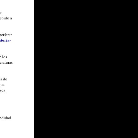
r
debido a
perforar
storia-
e los
eraturas
ma de
gue
usca
undidad